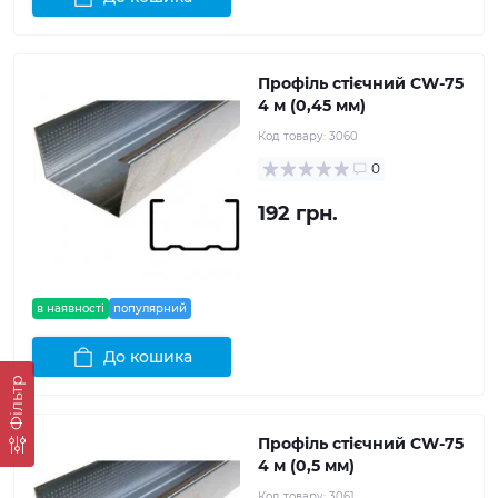
Профіль стієчний CW-75
4 м (0,45 мм)
Код товару:
3060
0
192 грн.
в наявності
популярний
До кошика
Фільтр
Профіль стієчний CW-75
4 м (0,5 мм)
Код товару:
3061