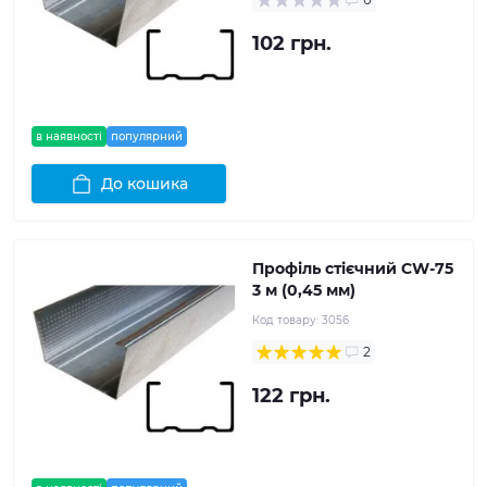
102 грн.
в наявності
популярний
До кошика
Профіль стієчний CW-75
3 м (0,45 мм)
Код товару:
3056
2
122 грн.