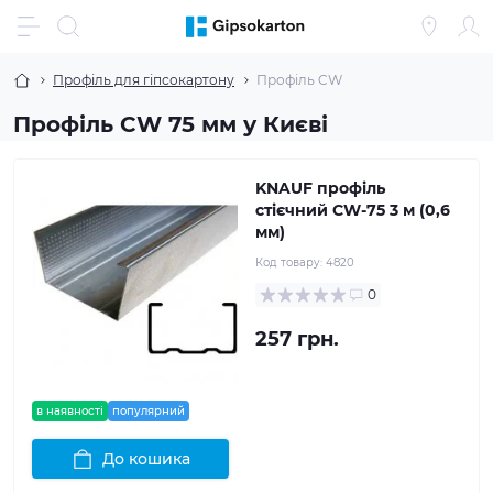
Профіль для гіпсокартону
Профіль CW
Профіль CW 75 мм у Києві
KNAUF профіль
стієчний CW-75 3 м (0,6
мм)
Код товару:
4820
0
257 грн.
в наявності
популярний
До кошика