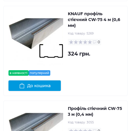
KNAUF профіль
стієчний CW-75 4 м (0,6
мм)
Код товару:
5269
0
324 грн.
в наявності
популярний
До кошика
Профіль стієчний CW-75
3 м (0,4 мм)
Код товару:
3055
0