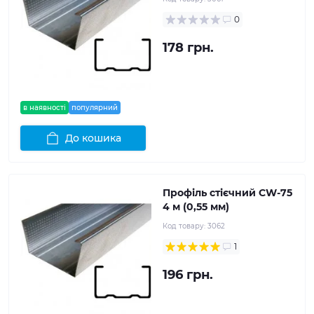
0
178 грн.
в наявності
популярний
До кошика
Профіль стієчний CW-75
4 м (0,55 мм)
Код товару:
3062
1
196 грн.