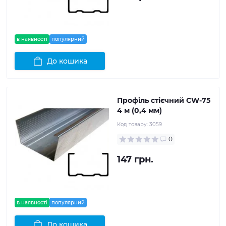
в наявності
популярний
До кошика
Профіль стієчний CW-75
4 м (0,4 мм)
Код товару:
3059
0
147 грн.
в наявності
популярний
До кошика