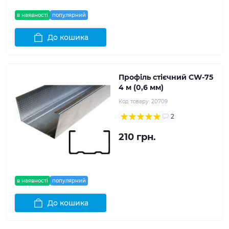
в наявності
популярний
До кошика
Профіль стієчний CW-75
4 м (0,6 мм)
Код товару:
20709
2
210 грн.
в наявності
популярний
До кошика