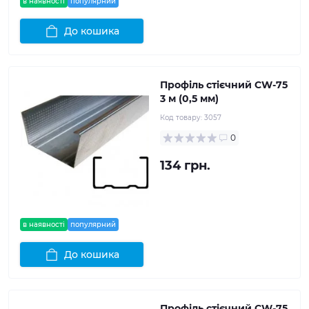
в наявності
популярний
До кошика
Профіль стієчний CW-75
3 м (0,5 мм)
Код товару:
3057
0
134 грн.
в наявності
популярний
До кошика
Профіль стієчний CW-75