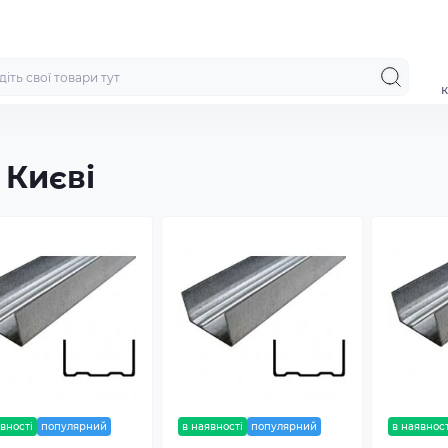
к
 Києві
вності
популярний
в наявності
популярний
в наявност