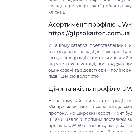
складі та регулярні акції роблять по
клієнтів.
Асортимент профілю UW-5
https://gipsokarton.com.ua
У нашому каталозі представлений ши
різної довжини: від 3 до 4 метрів. Тов
що дозволяє підібрати оптимальний в
від умов експлуатації, пропонуємо пр
оцинковані та з додатковим полімерн
підвищеною вологістю.
Ціни та якість профілю U
На нашому сайті ви можете придбати п
Ми прагнемо забезпечити вигідні умов
пропонуємо широкий асортимент буді
цінами. Завдяки прямим поставкам ві
профілю UW-50 є нижчою, ніж у багат
цьому ми гарантуємо постійну високу