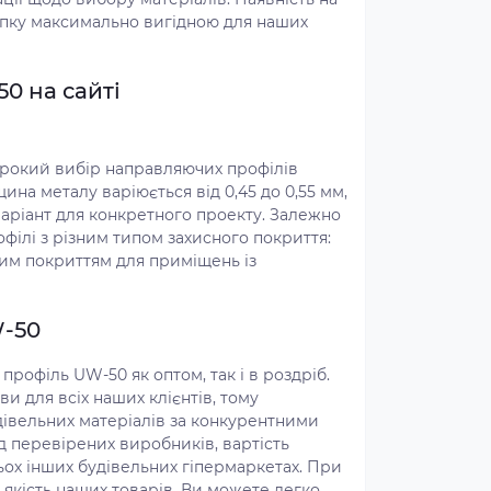
купку максимально вигідною для наших
0 на сайті
рокий вибір направляючих профілів
щина металу варіюється від 0,45 до 0,55 мм,
аріант для конкретного проекту. Залежно
офілі з різним типом захисного покриття:
им покриттям для приміщень із
W-50
рофіль UW-50 як оптом, так і в роздріб.
и для всіх наших клієнтів, тому
вельних матеріалів за конкурентними
д перевірених виробників, вартість
ьох інших будівельних гіпермаркетах. При
 якість наших товарів. Ви можете легко