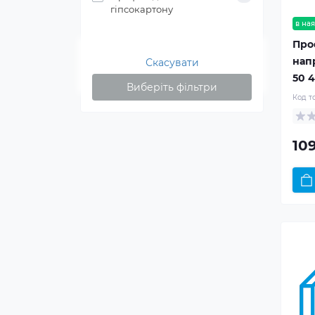
гіпсокартону
в ная
Про
нап
Скасувати
50 4
Виберіть фільтри
Код т
109