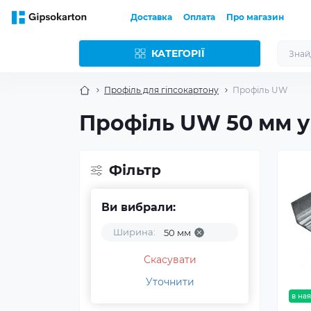
Доставка
Оплата
Про магазин
КАТЕГОРІЇ
Профіль для гіпсокартону
Профіль UW
Профіль UW 50 мм у
Фільтр
Ви вибрали:
Ширина:
50 мм
Скасувати
Уточнити
в ная