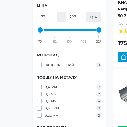
KNA
ЦІНА
нап
50 3
-
грн.
Код т
73
112
150
189
227
175
РІЗНОВИД
направляючий
11
ТОВЩИНА МЕТАЛУ
0,4 мм
2
0,5 мм
2
0,6 мм
4
0,45 мм
2
0,55 мм
2