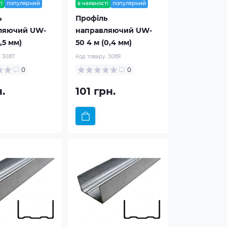
і
популярний
в наявності
популярний
ь
Профіль
ляючий UW-
направляючий UW-
,5 мм)
50 4 м (0,4 мм)
:
3087
Код товару:
3089
0
0
.
101 грн.