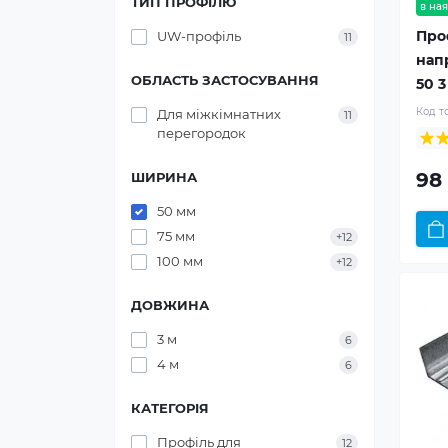
ТИП ПРОФІЛЮ
в ная
Про
UW-профіль
11
нап
ОБЛАСТЬ ЗАСТОСУВАННЯ
50 3
Код т
Для міжкімнатних
11
перегородок
98
ШИРИНА
50 мм
75 мм
+12
100 мм
+12
ДОВЖИНА
3 м
6
4 м
6
КАТЕГОРІЯ
Профіль для
12