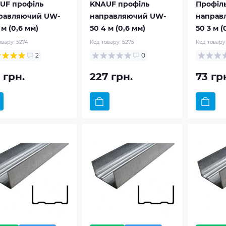
UF профіль
KNAUF профіль
Профіл
равляючий UW-
направляючий UW-
направ
 м (0,6 мм)
50 4 м (0,6 мм)
50 3 м (
овару:
5274
Код товару:
5275
Код товару
2
0
 грн.
227 грн.
73 гр