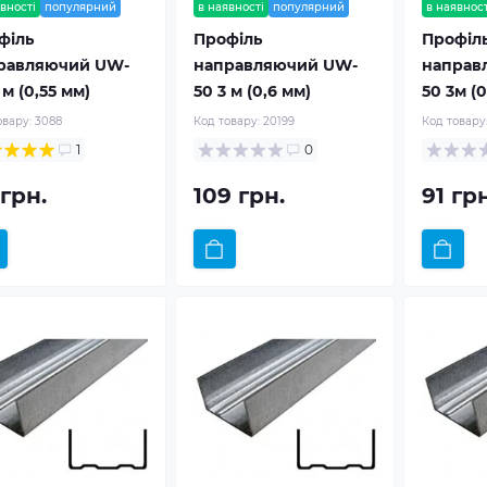
вності
популярний
в наявності
популярний
в наявност
філь
Профіль
Профіл
равляючий UW-
направляючий UW-
направ
 м (0,55 мм)
50 3 м (0,6 мм)
50 3м (0
овару:
3088
Код товару:
20199
Код товару
1
0
 грн.
109 грн.
91 грн