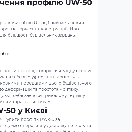
ачення профілю UW-50
дставляє собою U-подібний металевий
ворення каркасних конструкцій. Його
ля більшості будівельних завдань.
обів
підлоги та стелі, створюючи міцну основу
укція забезпечує точність монтажу та
Основними перевагами цього будівельного
ь до деформацій та простота монтажу.
довує себе завдяки тривалому терміну
ційним характеристикам.
-50 у Києві
ує купити профіль UW-50 за
зпечуємо оперативну доставку по місту та
ації щодо вибору матеріалів. Наявність на