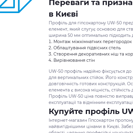
Переваги та призн
в Києві
Профіль для гіпсокартону UW-50 пре
елемент, який слугує основою для ст
ширина 50 мм оптимально підходить д
Монтаж міжкімнатних перегородок
Облаштування підвісних стель
Створення декоративних ніш та кор
Вирівнювання стін
UW-50 профіль надійно фіксується до 
для вертикальних стійок. Його констр
довговічність готових конструкцій. 
елемента є висока міцність, стійкіст
Профіль UW-50 ціна повністю виправ
експлуатації та відмінним експлуата
Купуйте профіль UW
Інтернет-магазин Гіпсокартон пропон
найвигіднішими цінами в Києві. Забе
області, надаємо професійні консульт