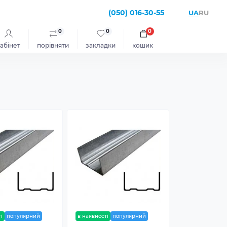
(050) 016-30-55
UA
RU
0
0
0
абінет
порівняти
закладки
кошик
і
популярний
в наявності
популярний