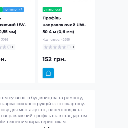
і
популярний
в наявності
ь
Профіль
ляючий UW-
направляючий UW-
0,55 мм)
50 4 м (0,6 мм)
:
3092
Код товару:
42688
0
0
рн.
152 грн.
ом сучасного будівництва та ремонту,
каркасних конструкцій із гіпсокартону.
нову для монтажу стін, перегородок та
й направляючий профіль став стандартом
воїм технічним характеристикам.