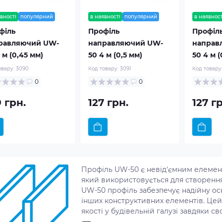
вності
популярний
в наявності
популярний
в наявност
філь
Профіль
Профіл
равляючий UW-
направляючий UW-
направ
 м (0,45 мм)
50 4 м (0,5 мм)
50 4 м (
овару:
3090
Код товару:
3091
Код товару
0
0
 грн.
127 грн.
127 г
Профіль UW-50 є невід'ємним елемент
який використовується для створення 
UW-50 профіль забезпечує надійну ос
інших конструктивних елементів. Це
якості у будівельній галузі завдяки с