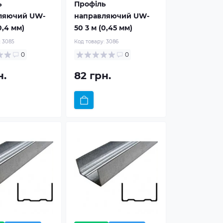
ь
Профіль
ляючий UW-
направляючий UW-
0,4 мм)
50 3 м (0,45 мм)
:
3085
Код товару:
3086
0
0
н.
82 грн.