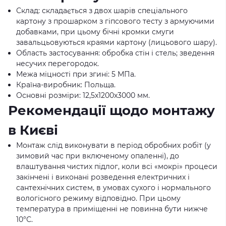
Склад: складається з двох шарів спеціального
картону з прошарком з гіпсового тесту з армуючими
добавками, при цьому бічні кромки смуги
завальцьовуються краями картону (лицьового шару).
Область застосування: обробка стін і стель; зведення
несучих перегородок.
Межа міцності при згині: 5 МПа.
Країна-виробник: Польща.
Основні розміри: 12,5x1200x3000 мм.
Рекомендації щодо монтажу
в Києві
Монтаж слід виконувати в період обробних робіт (у
зимовий час при включеному опаленні), до
влаштування чистих підлог, коли всі «мокрі» процеси
закінчені і виконані розведення електричних і
сантехнічних систем, в умовах сухого і нормального
вологісного режиму відповідно. При цьому
температура в приміщенні не повинна бути нижче
10°С.