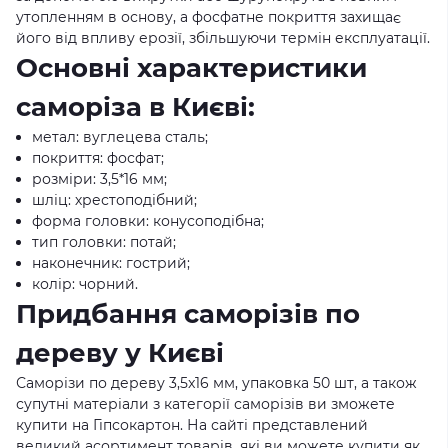
утопленням в основу, а фосфатне покриття захищає
його від впливу ерозії, збільшуючи термін експлуатації.
Основні характеристики
саморіза в Києві:
метал: вуглецева сталь;
покриття: фосфат;
розміри: 3,5*16 мм;
шліц: хрестоподібний;
форма головки: конусоподібна;
тип головки: потай;
наконечник: гострий;
колір: чорний.
Придбання саморізів по
дереву у Києві
Саморізи по дереву 3,5x16 мм, упаковка 50 шт, а також
супутні матеріали з категорії саморізів ви зможете
купити на Гіпсокартон. На сайті представлений
великий асортимент товарів, які ви можете купити як