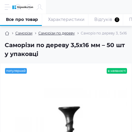
Все про товар
Характеристики
Відгуків
П
0
Саморізи
Саморізи по дереву
Саморіз по дереву 3, 5x16 мм
Саморізи по дереву 3,5x16 мм – 50 шт
у упаковці
популярний
в наявності