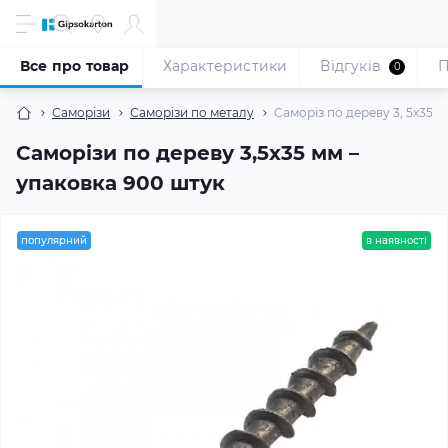
Все про товар
Характеристики
Відгуків
П
0
Саморізи
Саморізи по металу
Саморіз по дереву 3, 5x35 м
Саморізи по дереву 3,5x35 мм –
упаковка 900 штук
популярний
в наявності