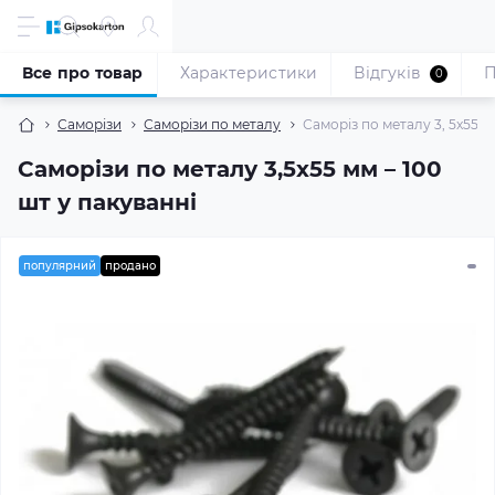
Все про товар
Характеристики
Відгуків
П
0
Саморізи
Саморізи по металу
Саморіз по металу 3, 5x55 м
Саморізи по металу 3,5x55 мм – 100
шт у пакуванні
популярний
продано