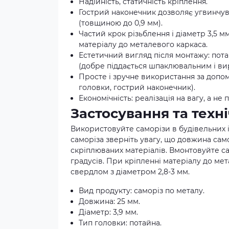
Надійність, статичність кріплення.
Гострий наконечник дозволяє угвинчув
(товщиною до 0,9 мм).
Частий крок різьблення і діаметр 3,5 
матеріалу до металевого каркаса.
Естетичний вигляд після монтажу: пота
(добре піддається шпаклювальним і в
Просте і зручне використання за допо
головки, гострий наконечник).
Економічність: реалізація на вагу, а не 
Застосування та техн
Використовуйте саморізи в будівельних 
саморіза зверніть увагу, що довжина сам
скріплюваних матеріалів. Вмонтовуйте са
градусів. При кріпленні матеріалу до ме
свердлом з діаметром 2,8-3 мм.
Вид продукту: саморіз по металу.
Довжина: 25 мм.
Діаметр: 3,9 мм.
Тип головки: потайна.