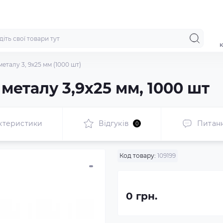
к
еталу 3, 9x25 мм (1000 шт)
 металу 3,9x25 мм, 1000 шт
ктеристики
Відгуків
Питан
0
Код товару:
109199
0 грн.