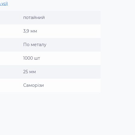
 усі)
потайний
3,9 мм
По металу
1000 шт
25 мм
Саморізи