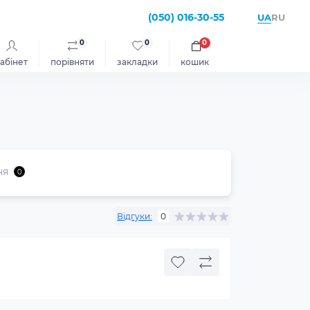
(050) 016-30-55
UA
RU
0
0
0
абінет
порівняти
закладки
кошик
ня
0
Відгуки:
0