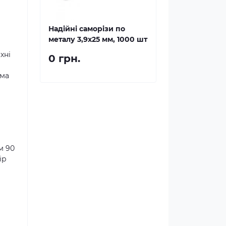
Надійні саморізи по
металу 3,9x25 мм, 1000 шт
хні
0 грн.
рма
м 90
ір