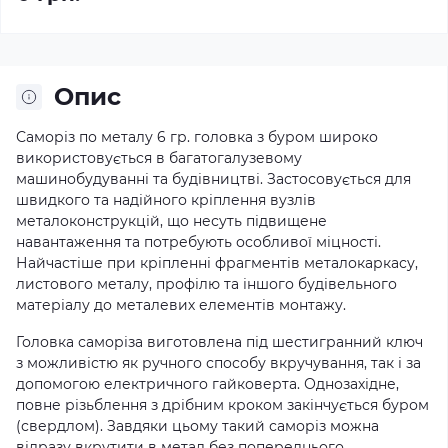
Опис
Саморіз по металу 6 гр. головка з буром широко
використовується в багатогалузевому
машинобудуванні та будівництві. Застосовується для
швидкого та надійного кріплення вузлів
металоконструкцій, що несуть підвищене
навантаження та потребують особливої міцності.
Найчастіше при кріпленні фрагментів металокаркасу,
листового металу, профілю та іншого будівельного
матеріалу до металевих елементів монтажу.
Головка саморіза виготовлена під шестигранний ключ
з можливістю як ручного способу вкручування, так і за
допомогою електричного гайковерта. Однозахідне,
повне різьблення з дрібним кроком закінчується буром
(свердлом). Завдяки цьому такий саморіз можна
відразу вкрутити в метал без попереднього