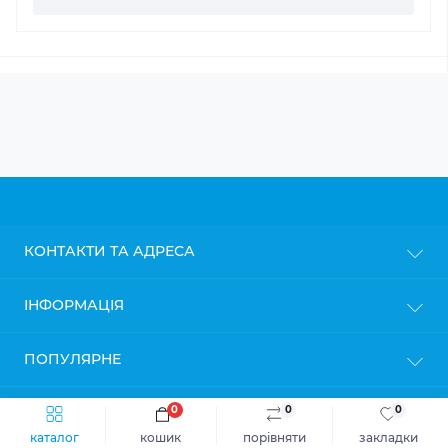
КОНТАКТИ ТА АДРЕСА
м. Київ
ІНФОРМАЦІЯ
info@gipsokarton.com.ua
Блог
ПОПУЛЯРНЕ
Пн-Пт: з 9до 18
Доставка
Сб: з 10 до 17
Оплата
Нд: з 11 до 16
Гіпсокартон
0
0
0
МЕСЕНДЖЕРИ
Політика конфіденційності
Профіль для гіпсокартону
каталог
кошик
порівняти
закладки
Гарантія та повернення
Кріплення для профілів