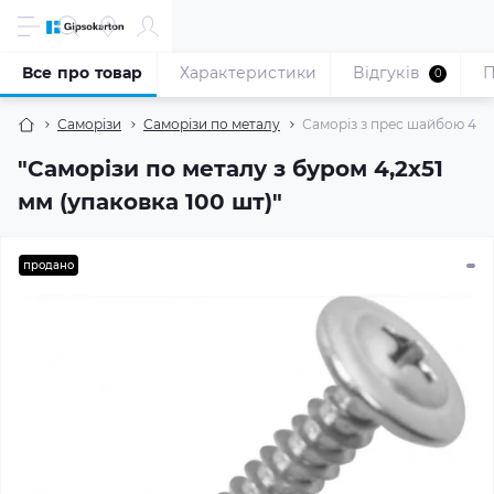
Все про товар
Характеристики
Відгуків
П
0
Саморізи
Саморізи по металу
Саморіз з прес шайбою 4,2x
"Саморізи по металу з буром 4,2x51
мм (упаковка 100 шт)"
продано