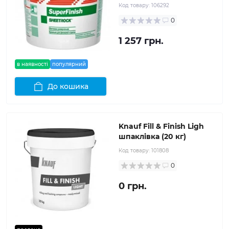
Код товару:
106292
0
1 257 грн.
в наявності
популярний
До кошика
Knauf Fill & Finish Ligh
шпаклівка (20 кг)
Код товару:
101808
0
0 грн.