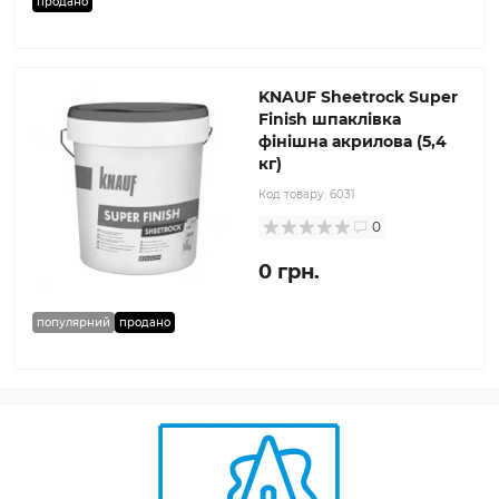
продано
KNAUF Sheetrock Super
Finish шпаклівка
фінішна акрилова (5,4
кг)
Код товару:
6031
0
0 грн.
популярний
продано