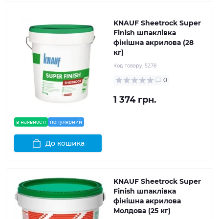
KNAUF Sheetrock Super
Finish шпаклівка
фінішна акрилова (28
кг)
Код товару:
5278
0
1 374 грн.
в наявності
популярний
До кошика
KNAUF Sheetrock Super
Finish шпаклівка
фінішна акрилова
Молдова (25 кг)