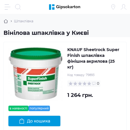
Шпаклівка
Вінілова шпаклівка у Києві
KNAUF Sheetrock Super
Finish шпаклівка
фінішна акрилова (25
кг)
Код товару:
79893
0
1 264 грн.
в наявності
популярний
До кошика