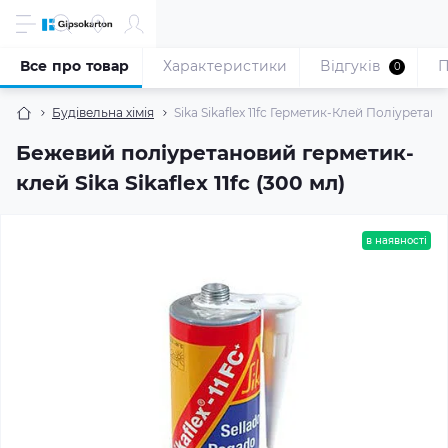
Все про товар
Характеристики
Відгуків
П
0
Будівельна хімія
Sika Sikaflex 11fc Герметик-Клей Поліуретан
Бежевий поліуретановий герметик-
клей Sika Sikaflex 11fc (300 мл)
в наявності