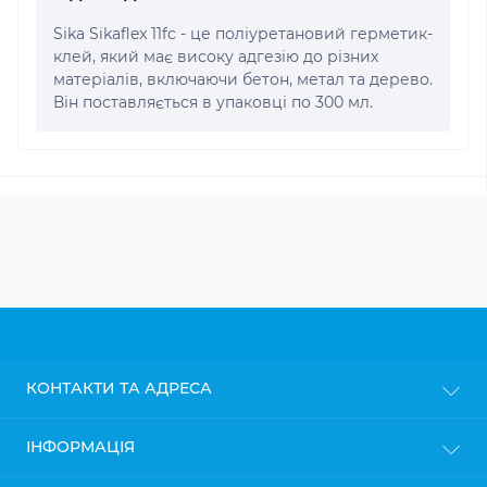
Sika Sikaflex 11fc - це поліуретановий герметик-
клей, який має високу адгезію до різних
матеріалів, включаючи бетон, метал та дерево.
Він поставляється в упаковці по 300 мл.
КОНТАКТИ ТА АДРЕСА
м. Київ
ІНФОРМАЦІЯ
info@gipsokarton.com.ua