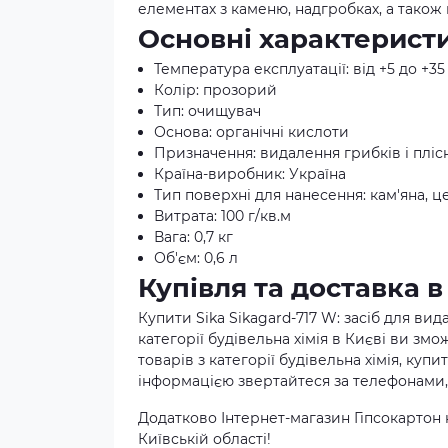
елементах з каменю, надгробках, а також н
Основні характерист
Температура експлуатації: від +5 до +35
Колір: прозорий
Тип: очищувач
Основа: органічні кислоти
Призначення: видалення грибків і пліс
Країна-виробник: Україна
Тип поверхні для нанесення: кам'яна, ц
Витрата: 100 г/кв.м
Вага: 0,7 кг
Об'єм: 0,6 л
Купівля та доставка в
Купити Sika Sikagard-717 W: засіб для вид
категорії будівельна хімія в Києві ви зм
товарів з категорії будівельна хімія, купи
інформацією звертайтеся за телефонами, 
Додатково Інтернет-магазин Гіпсокартон 
Київській області!