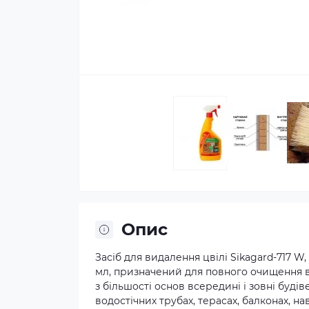
Опис
Засіб для видалення цвілі Sikagard-717 
мл, призначений для повного очищення ві
з більшості основ всередині і зовні буді
водостічних трубах, терасах, балконах, нав