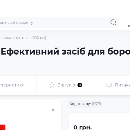
к
я видалення цвілі (600 мл)
: Ефективний засіб для боро
ктеристики
Відгуків
Питан
0
Код товару:
12379
0 грн.