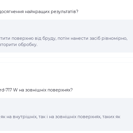
 досягнення найкращих результатів?
ити поверхню від бруду, потім нанести засіб рівномірно,
овторити обробку.
d-717 W на зовнішніх поверхнях?
як на внутрішніх, так і на зовнішніх поверхнях, таких як