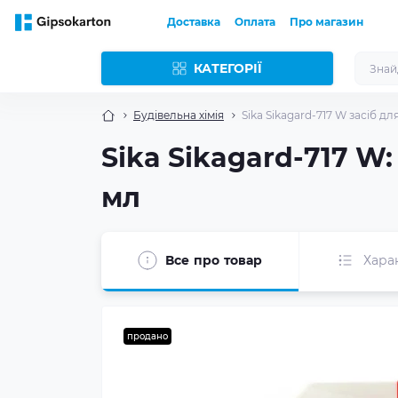
Доставка
Оплата
Про магазин
КАТЕГОРІЇ
Будівельна хімія
Sika Sikagard-717 W засіб дл
Sika Sikagard-717 W
мл
Все про товар
Хара
продано