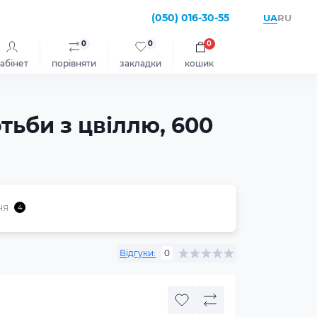
(050) 016-30-55
UA
RU
0
0
0
абінет
порівняти
закладки
кошик
тьби з цвіллю, 600
ня
4
Відгуки:
0