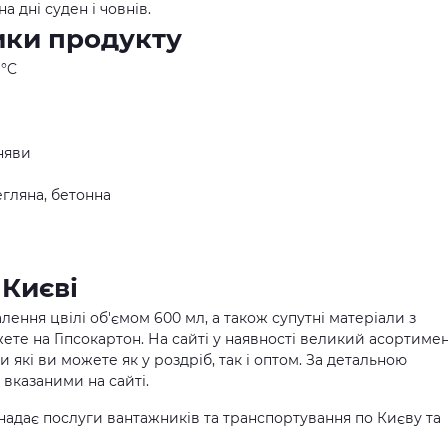
а дні суден і човнів.
ики продукту
 °C
няви
егляна, бетонна
 Києві
алення цвілі об'ємом 600 мл, а також супутні матеріали з
ожете на Гіпсокартон. На сайті у наявності великий асортиме
ти які ви можете як у роздріб, так і оптом. За детальною
вказаними на сайті.
надає послуги вантажників та транспортування по Києву та