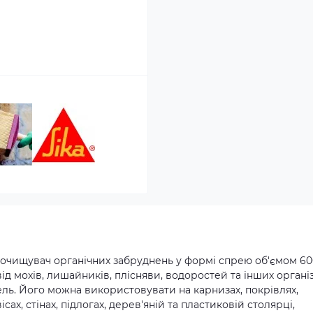
W, очищувач органічних забруднень у формі спрею об'ємом 6
д мохів, лишайників, плісняви, водоростей та інших органі
вель. Його можна використовувати на карнизах, покрівлях,
ісах, стінах, підлогах, дерев'яній та пластиковій столярці,