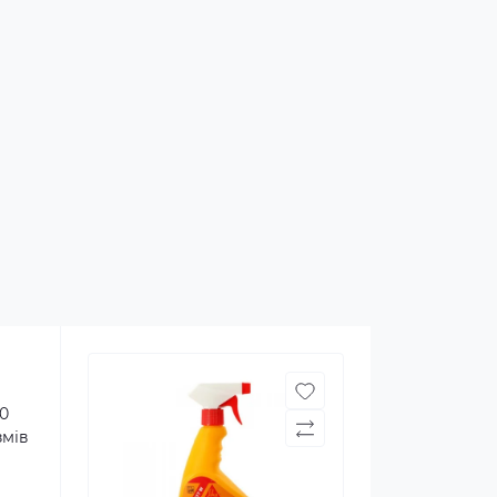
00
змів