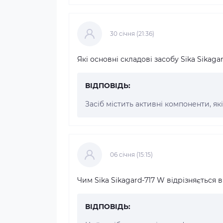
30 cічня (21:36)
Які основні складові засобу Sika Sikaga
ВІДПОВІДЬ:
Засіб містить активні компоненти, я
06 cічня (15:15)
Чим Sika Sikagard-717 W відрізняється 
ВІДПОВІДЬ: