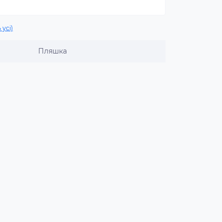
 усі)
Пляшка