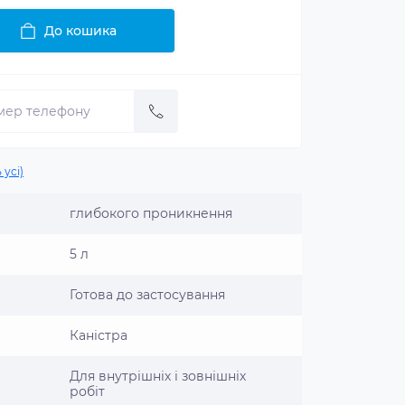
До кошика
 усі)
глибокого проникнення
5 л
Готова до застосування
Каністра
Для внутрішніх і зовнішніх
робіт