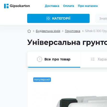
Доставка
Оплата
Про магазин
КАТЕГОРІЇ
Будівельна хімія
Грунтовка
Siltek E-100 Гр
Універсальна грунтов
Все про товар
Хара
популярний