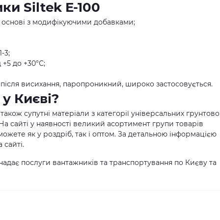
и Siltek E-100
й основі з модифікуючими добавками;
-3;
 +5 до +30°С;
у після висихання, паропроникний, широко застосовується.
 у Києві?
 а також супутні матеріали з категорії універсальних грунтово
 На сайті у наявності великий асортимент групи товарів
можете як у роздріб, так і оптом. За детальною інформацією
 сайті.
надає послуги вантажників та транспортування по Києву та