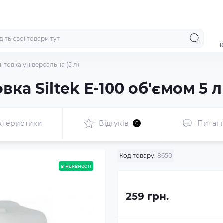
к
унтовка універсальна (5 л)
ка Siltek E-100 об'ємом 5 л
ктеристики
Відгуків
Питан
0
Код товару:
8650
в наявності
259 грн.