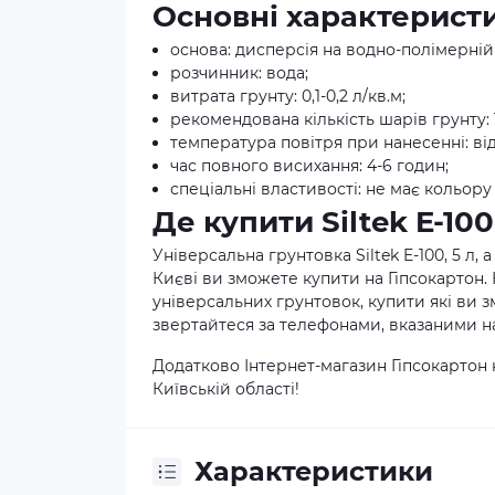
Основні характеристик
основа: дисперсія на водно-полімерні
розчинник: вода;
витрата грунту: 0,1-0,2 л/кв.м;
рекомендована кількість шарів грунту: 1
температура повітря при нанесенні: від
час повного висихання: 4-6 годин;
спеціальні властивості: не має кольор
Де купити Siltek E-100
Універсальна грунтовка Siltek E-100, 5 л,
Києві ви зможете купити на Гіпсокартон.
універсальних грунтовок, купити які ви з
звертайтеся за телефонами, вказаними на
Додатково Інтернет-магазин Гіпсокартон 
Київській області!
Характеристики