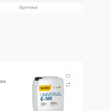
Ґрунтовка
дка,