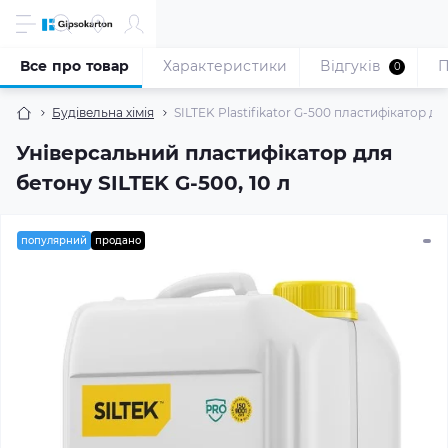
Все про товар
Характеристики
Відгуків
П
0
Будівельна хімія
SILTEK Plastifikator G-500 пластифікатор дл
Універсальний пластифікатор для
бетону SILTEK G-500, 10 л
популярний
продано