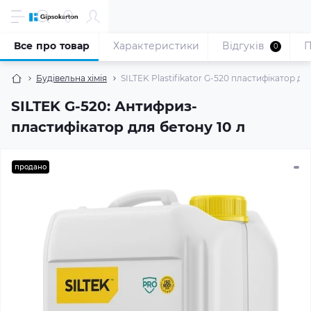
Все про товар
Характеристики
Відгуків
П
0
Будівельна хімія
SILTEK Plastifikator G-520 пластифікатор дл
SILTEK G-520: Антифриз-
пластифікатор для бетону 10 л
продано