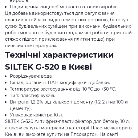
виробів.
Підвищення кінцевої міцності готових виробів.
Ця добавка використовується для регулювання
властивостей усіх видів цементних розчинів, бетону і
сухих будівельних сумішей при виконанні будівельних
робіт (монолітне будівництво, кам'яні роботи, пристрій
стяжок підлог, приклеювання плитки тощо) при
низьких температурах.
Технічні характеристики
SILTEK G-520 в Києві
Розріджувач: вода
Склад: органічні ПАР, модифікуючі добавки.
Температура застосування: від -10 °С до +30 °С.
Тип: пластифікуюча.
Витрата: 1,2-2% від кількості цементу (1,2-2 л на 100 кг
цементу).
Упаковка: каністра 10 л.
SILTEK G-520 Антифриз-пластифікатор для бетону, 10 л,
а також супутні матеріали з категорії Пластифікатори в
Києві ви зможете купити на Гіпсокартон. На сайті