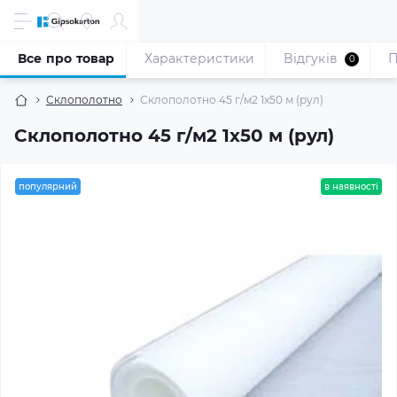
Все про товар
Характеристики
Відгуків
П
0
Склополотно
Склополотно 45 г/м2 1x50 м (рул)
Склополотно 45 г/м2 1x50 м (рул)
популярний
в наявності