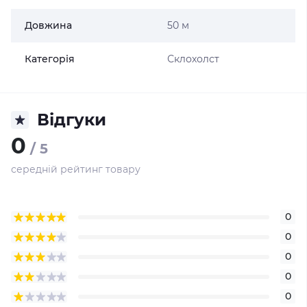
Довжина
50 м
Категорія
Склохолст
Відгуки
0
/ 5
середній рейтинг товару
0
0
0
0
0