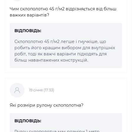
Чим склополотно 45 г/м2 відрізняється від більш
важких варіантів?
ВІДПОВІДЬ:
Склополотно 45 г/м2 легше і гнучкіше, що
робить його кращим вибором для внутрішніх
робіт, тоді як важчі варіанти підходять для
більш навантажених конструкцій.
19 cічня (17:33)
Які розміри рулону склополотна?
ВІДПОВІДЬ:
Рулон склополотна має розміри 1 метр