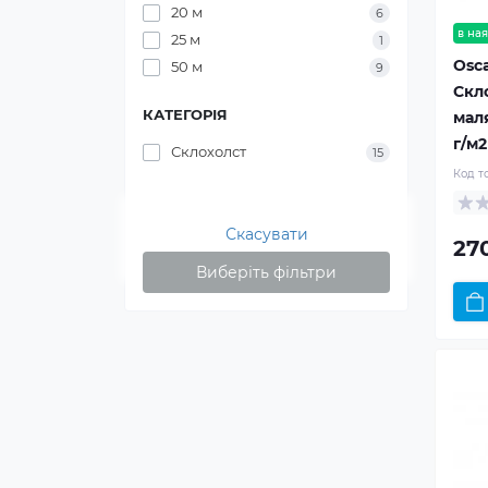
20 м
6
в ная
25 м
1
Osc
50 м
9
Скл
КАТЕГОРІЯ
мал
г/м2
Склохолст
15
Код т
Скасувати
27
Виберіть фільтри