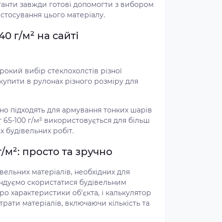
танти завжди готові допомогти з вибором
астосування цього матеріалу.
0 г/м² на сайті
окий вибір стеклохолстів різної
 купити в рулонах різного розміру для
ьно підходять для армування тонких шарів
 65-100 г/м² використовується для більш
 будівельних робіт.
/м²: просто та зручно
івельних матеріалів, необхідних для
ндуємо скористатися будівельним
ро характеристики об'єкта, і калькулятор
трати матеріалів, включаючи кількість та