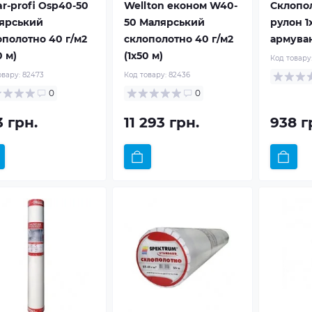
r-profi Osp40-50
Wellton економ W40-
Склопол
ярський
50 Малярський
рулон 1
ополотно 40 г/м2
склополотно 40 г/м2
армува
0 м)
(1x50 м)
Код товару
овару:
82473
Код товару:
82436
0
0
3 грн.
11 293 грн.
938 г