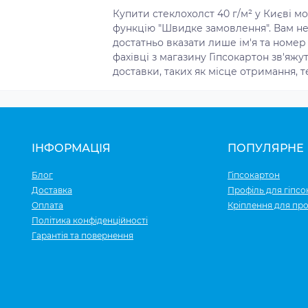
Купити стеклохолст 40 г/м² у Києві 
функцію "Швидке замовлення". Вам не
достатньо вказати лише ім'я та номер
фахівці з магазину Гіпсокартон зв'яж
доставки, таких як місце отримання, т
ІНФОРМАЦІЯ
ПОПУЛЯРНЕ
Блог
Гіпсокартон
Доставка
Профіль для гіпсо
Оплата
Кріплення для про
Політика конфіденційності
Гарантія та повернення