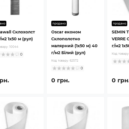
ано
продано
продано
awall Склохолст
Oscar економ
SEMIN T
/м2 1x50 м (рул)
Склополотно
VERRE С
малярний (1x50 м) 40
г/м2 1x5
овару:
10044
г/м2 Білий (рул)
Код товару
0
Код товару:
62572
0
рн.
0 грн.
0 грн