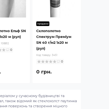
продано
лотно Ельф SN
Склополотно
1x20 м (рул)
Спектрум Преміум
SN 40 г/м2 1x20 м
:
108812
(рул)
0
Код товару:
3451
0
.
0 грн.
еріалом у сучасному будівництві та
ал, також відомий як стеклохолст паутинка
ання поверхонь та створення міцного