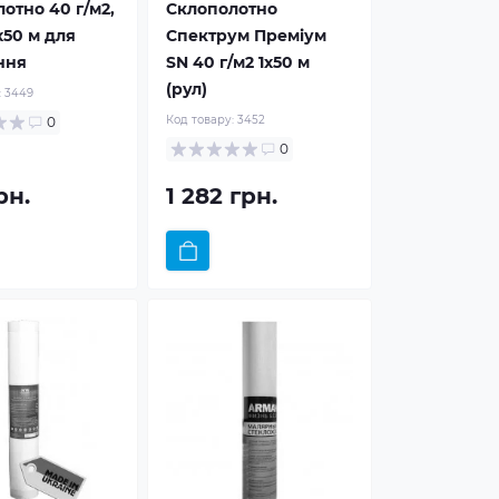
отно 40 г/м2,
Склополотно
x50 м для
Спектрум Преміум
ння
SN 40 г/м2 1x50 м
(рул)
:
3449
Код товару:
3452
0
0
рн.
1 282 грн.