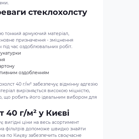
ами.
еваги стеклохолсту
ою тонкий армуючий матеріал,
сновне призначення - зміцнення
н під час оздоблювальних робіт.
тукатурки
ня
артону
ративним оздобленням
охолст 40 г/м² забезпечує відмінну адгезію
теріал вирізняється високою міцністю,
тю, що робить його ідеальним вибором для
 40 г/м² у Києві
є вигідні ціни на весь асортимент
ема фільтрів допоможе швидко знайти
вка по Києву забезпечить своєчасне