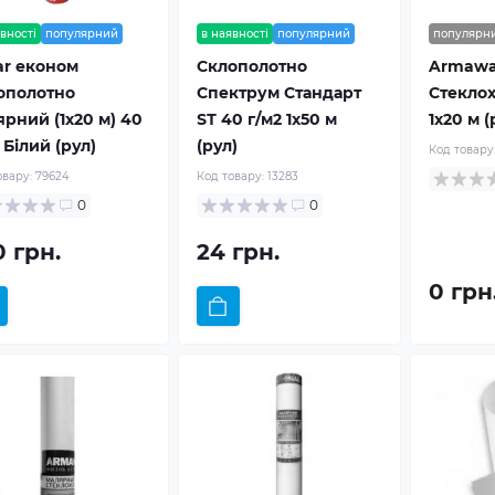
вності
популярний
в наявності
популярний
популярн
ar економ
Склополотно
Armawa
ополотно
Спектрум Стандарт
Стеклох
ярний (1x20 м) 40
ЅТ 40 г/м2 1x50 м
1x20 м (
 Білий (рул)
(рул)
Код товару
овару:
79624
Код товару:
13283
0
0
0 грн.
24 грн.
0 грн