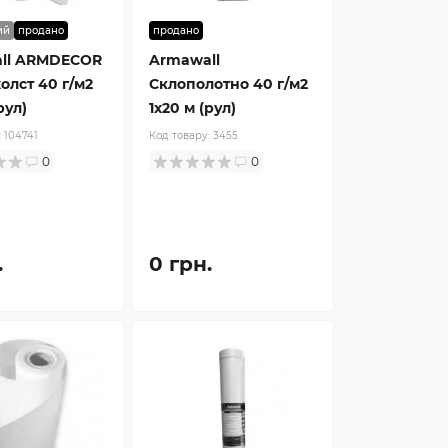
ий
продано
продано
ll ARMDECOR
Armawall
олст 40 г/м2
Склополотно 40 г/м2
рул)
1x20 м (рул)
:
104741
Код товару:
3455
0
0
.
0 грн.