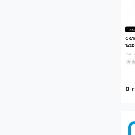
прод
Скл
1x20
Код т
0 г