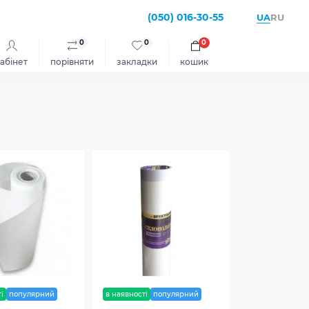
(050) 016-30-55
UA
RU
0
0
0
абінет
порівняти
закладки
кошик
і
популярний
в наявності
популярний