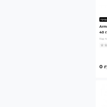
прод
Arm
40 г
Код т
0 г