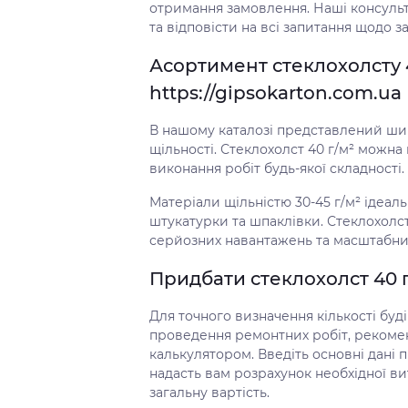
отримання замовлення. Наші консуль
та відповісти на всі запитання щодо з
Асортимент стеклохолсту 4
https://gipsokarton.com.ua
В нашому каталозі представлений шир
щільності. Стеклохолст 40 г/м² можна
виконання робіт будь-якої складності.
Матеріали щільністю 30-45 г/м² ідеал
штукатурки та шпаклівки. Стеклохолст
серйозних навантажень та масштабних
Придбати стеклохолст 40 г
Для точного визначення кількості буд
проведення ремонтних робіт, рекоме
калькулятором. Введіть основні дані п
надасть вам розрахунок необхідної ви
загальну вартість.