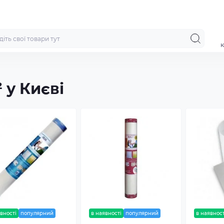
к
 у Києві
вності
популярний
в наявності
популярний
в наявност