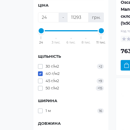
Osca
ЦІНА
Мал
скл
-
грн.
(1x5
Код т
24
3 тис.
6 тис.
8 тис.
11 тис.
76
ЩІЛЬНІСТЬ
30 г/м2
+2
40 г/м2
45 г/м2
+9
50 г/м2
+15
ШИРИНА
1 м
16
ДОВЖИНА