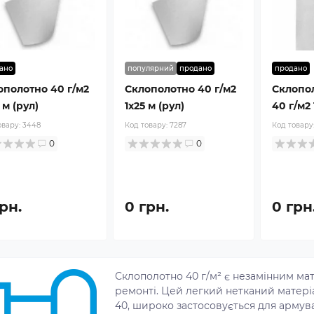
ано
популярний
продано
продано
ополотно 40 г/м2
Склополотно 40 г/м2
Склопо
 м (рул)
1x25 м (рул)
40 г/м2 
овару:
3448
Код товару:
7287
Код товару
0
0
рн.
0 грн.
0 грн
Склополотно 40 г/м² є незамінним мат
ремонті. Цей легкий нетканий матері
40, широко застосовується для армув