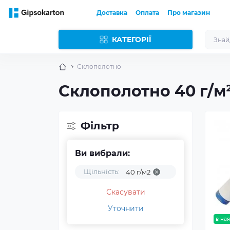
Доставка
Оплата
Про магазин
КАТЕГОРІЇ
Склополотно
Склополотно 40 г/м²
Фільтр
Ви вибрали:
Щільність:
40 г/м2
Скасувати
Уточнити
в ная