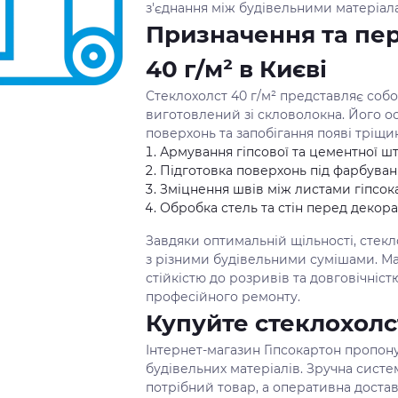
з'єднання між будівельними матеріал
Призначення та пер
40 г/м² в Києві
Стеклохолст 40 г/м² представляє соб
виготовлений зі скловолокна. Його о
поверхонь та запобігання появі тріщи
Армування гіпсової та цементної ш
Підготовка поверхонь під фарбуван
Зміцнення швів між листами гіпсок
Обробка стель та стін перед деко
Завдяки оптимальній щільності, стекл
з різними будівельними сумішами. Ма
стійкістю до розривів та довговічніс
професійного ремонту.
Купуйте стеклохолст
Інтернет-магазин Гіпсокартон пропону
будівельних матеріалів. Зручна сист
потрібний товар, а оперативна доста