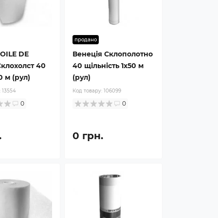
продано
OILE DE
Венеція Склополотно
клохолст 40
40 щільність 1x50 м
0 м (рул)
(рул)
:
13554
Код товару:
106099
0
0
.
0 грн.