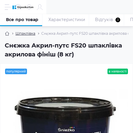
Все про товар
Характеристики
Відгуків
П
0
Шпаклівка
Снєжка Акрил-путс FS20 шпаклівка акрилова фіні
Снєжка Акрил-путс FS20 шпаклівка
акрилова фініш (8 кг)
популярний
в наявності