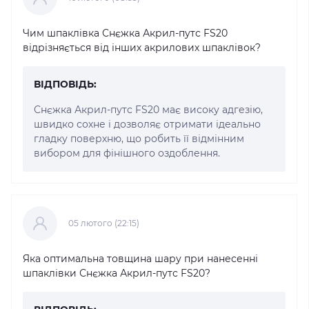
Чим шпаклівка Снєжка Акрил-путс FS20
відрізняється від інших акрилових шпаклівок?
ВІДПОВІДЬ:
Снєжка Акрил-путс FS20 має високу адгезію,
швидко сохне і дозволяє отримати ідеально
гладку поверхню, що робить її відмінним
вибором для фінішного оздоблення.
05 лютого (22:15)
Яка оптимальна товщина шару при нанесенні
шпаклівки Снєжка Акрил-путс FS20?