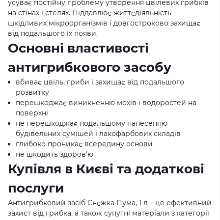
усуває постійну проблему утворення цвілевих грибків
на стінах і стелях. Піддавлює життєдіяльність
шкідливих мікроорганізмів і довгостроково захищає
від подальшого їх появи.
Основні властивості
антигрибкового засобу
вбиває цвіль, гриби і захищає від подальшого
розвитку
перешкоджає виникненню мохів і водоростей на
поверхні
не перешкоджає подальшому нанесенню
будівельних сумішей і лакофарбових складів
глибоко проникає всередину основи
не шкодить здоров'ю
Купівля в Києві та додаткові
послуги
Антигрибковий засіб Снєжка Пума, 1 л – це ефективний
захист від грибка, а також супутні матеріали з категорії