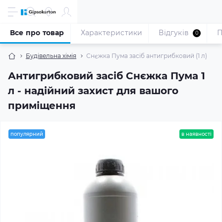
Все про товар
Характеристики
Відгуків
П
0
Будівельна хімія
Снєжка Пума засіб антигрибковий (1 л)
Антигрибковий засіб Снєжка Пума 1
л - надійний захист для вашого
приміщення
популярний
в наявності