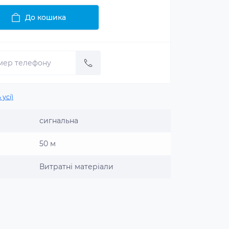
До кошика
 усі)
сигнальна
50 м
Витратні матеріали