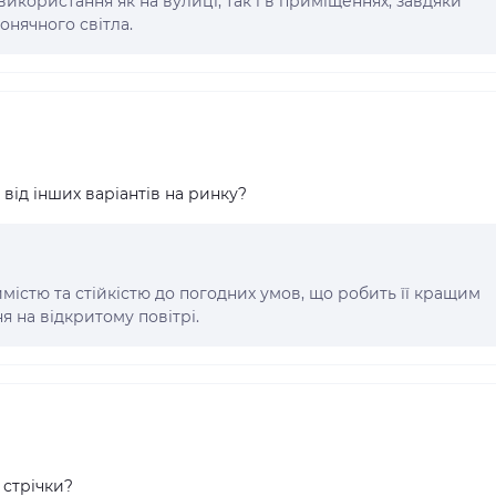
 використання як на вулиці, так і в приміщеннях, завдяки
сонячного світла.
 від інших варіантів на ринку?
містю та стійкістю до погодних умов, що робить її кращим
 на відкритому повітрі.
 стрічки?