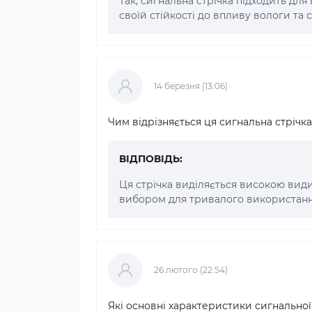
Так, сигнальна стрічка підходить для
своїй стійкості до впливу вологи та 
14 березня (13:06)
Чим відрізняється ця сигнальна стрічка
ВІДПОВІДЬ:
Ця стрічка виділяється високою види
вибором для тривалого використання
26 лютого (22:54)
Які основні характеристики сигнальної