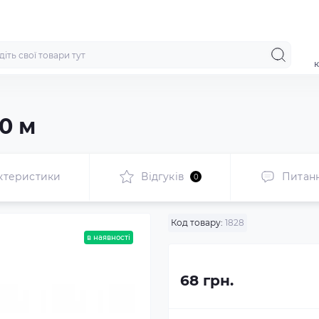
к
0 м
ктеристики
Відгуків
Питан
0
Код товару:
1828
в наявності
68 грн.