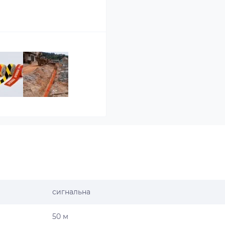
сигнальна
50 м