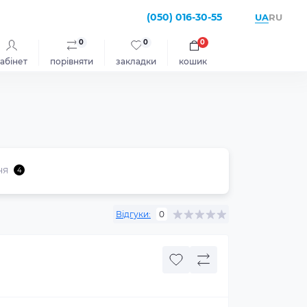
(050) 016-30-55
UA
RU
0
0
0
абінет
порівняти
закладки
кошик
ня
4
Відгуки:
0