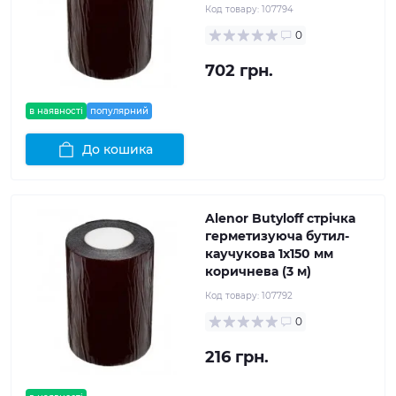
Код товару:
107794
0
702 грн.
в наявності
популярний
До кошика
Alenor Butyloff стрічка
герметизуюча бутил-
каучукова 1х150 мм
коричнева (3 м)
Код товару:
107792
0
216 грн.