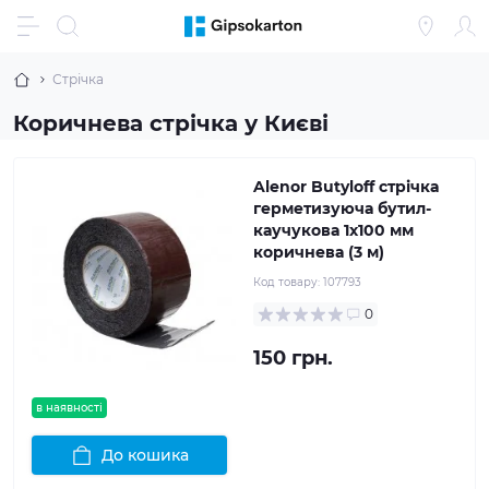
Стрічка
Коричнева стрічка у Києві
Alenor Butyloff стрічка
герметизуюча бутил-
каучукова 1х100 мм
коричнева (3 м)
Код товару:
107793
0
150 грн.
в наявності
До кошика