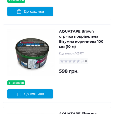
в наявності
До кошика
AQUATAPE Brown
стрічка покрівельна
Бітумна коричнева 100
мм (10 м)
Код товару:
105717
0
598 грн.
в наявності
До кошика
AQUATAPE Бітумна