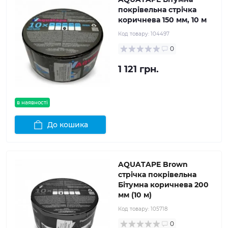
покрівельна стрічка
коричнева 150 мм, 10 м
Код товару:
104497
0
1 121 грн.
в наявності
До кошика
AQUATAPE Brown
стрічка покрівельна
Бітумна коричнева 200
мм (10 м)
Код товару:
105718
0