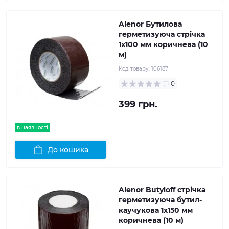
Alenor Бутилова
герметизуюча стрічка
1x100 мм коричнева (10
м)
Код товару:
106187
0
399 грн.
в наявності
До кошика
Alenor Butyloff стрічка
герметизуюча бутил-
каучукова 1х150 мм
коричнева (10 м)