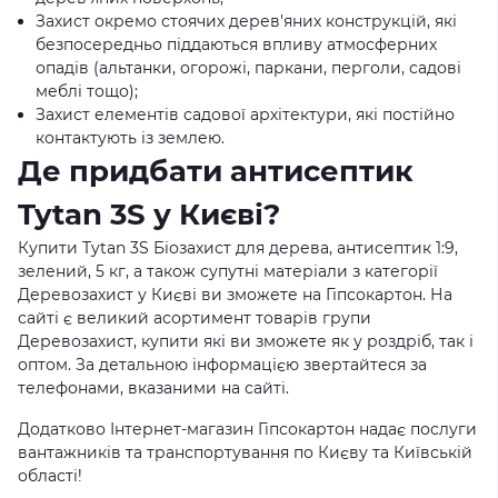
Захист окремо стоячих дерев'яних конструкцій, які
безпосередньо піддаються впливу атмосферних
опадів (альтанки, огорожі, паркани, перголи, садові
меблі тощо);
Захист елементів садової архітектури, які постійно
контактують із землею.
Де придбати антисептик
Tytan 3S у Києві?
Купити Tytan 3S Біозахист для дерева, антисептик 1:9,
зелений, 5 кг, а також супутні матеріали з категорії
Деревозахист у Києві ви зможете на Гіпсокартон. На
сайті є великий асортимент товарів групи
Деревозахист, купити які ви зможете як у роздріб, так і
оптом. За детальною інформацією звертайтеся за
телефонами, вказаними на сайті.
Додатково Інтернет-магазин Гіпсокартон надає послуги
вантажників та транспортування по Києву та Київській
області!