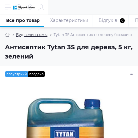
Все про товар
Характеристики
Відгуків
П
0
Будівельна хімія
Tytan 3S Антисептик по дереву біозахист 1: 9
Антисептик Tytan 3S для дерева, 5 кг,
зелений
популярний
продано