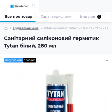
Все про товар
Характеристики
Відгуків
П
0
Будівельна хімія
Tytan Герметик Силіконовий санітарний біл
Санітарний силіконовий герметик
Tytan білий, 280 мл
популярний
продано