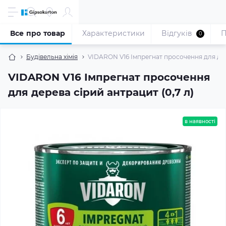
Все про товар
Характеристики
Відгуків
П
0
Будівельна хімія
VIDARON V16 Імпрегнат просочення для дере
VIDARON V16 Імпрегнат просочення
для дерева сірий антрацит (0,7 л)
в наявності