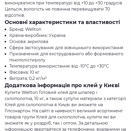
виконуватися при температурі від +10 до +30 градусів
Цельсія, вологість не повинна перевищувати 70
відсотків.
Основні характеристики та властивості
Бренд: Wellton
Країна-виробник: Україна
Основа: акрилова
Сфера застосування: для зовнішнього використання
Призначення: для екструдованого або формованого
пінополістиролу
Температура використання: від -10°С до +30°С
Фасовка: 10 кг
Витрата: 0,2 кг/м²
Додаткова інформація про клей у Києві
Купити Wellton Готовий клей для шпалер і
склополотна, 10 кг, а також супутні матеріали з категорії
Клей для склополотна в Києві ви зможете на
Гіпсокартон. На сайті в наявності великий асортимент
товарів групи Клей для склополотна, купити які ви
зможете як у роздріб, так і оптом. За детальною
інформацією звертайтеся за телефонами, вказаними на