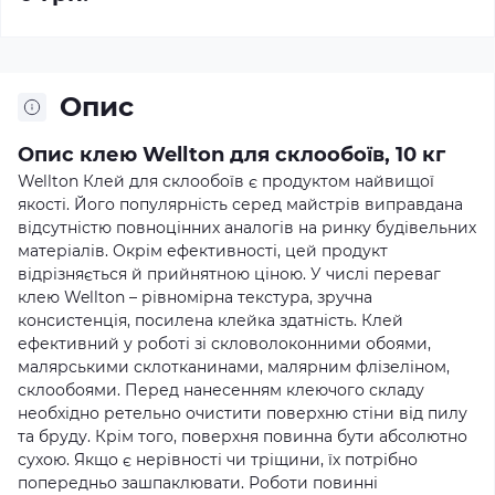
Опис
Опис клею Wellton для склообоїв, 10 кг
Wellton Клей для склообоїв є продуктом найвищої
якості. Його популярність серед майстрів виправдана
відсутністю повноцінних аналогів на ринку будівельних
матеріалів. Окрім ефективності, цей продукт
відрізняється й прийнятною ціною. У числі переваг
клею Wellton – рівномірна текстура, зручна
консистенція, посилена клейка здатність. Клей
ефективний у роботі зі скловолоконними обоями,
малярськими склотканинами, малярним флізеліном,
склообоями. Перед нанесенням клеючого складу
необхідно ретельно очистити поверхню стіни від пилу
та бруду. Крім того, поверхня повинна бути абсолютно
сухою. Якщо є нерівності чи тріщини, їх потрібно
попередньо зашпаклювати. Роботи повинні