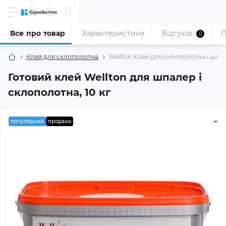
Все про товар
Характеристики
Відгуків
П
0
Клей для склополотна
Wellton Клей для склополотна і шпале
Готовий клей Wellton для шпалер і
склополотна, 10 кг
популярний
продано