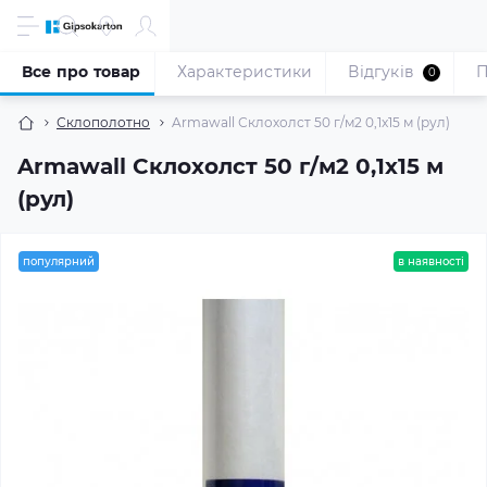
Все про товар
Характеристики
Відгуків
П
0
Склополотно
Armawall Склохолст 50 г/м2 0,1x15 м (рул)
Armawall Склохолст 50 г/м2 0,1x15 м
(рул)
популярний
в наявності