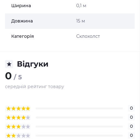
Ширина
0,1 м
Довжина
15 м
Категорія
Склохолст
Відгуки
0
/ 5
середній рейтинг товару
0
0
0
0