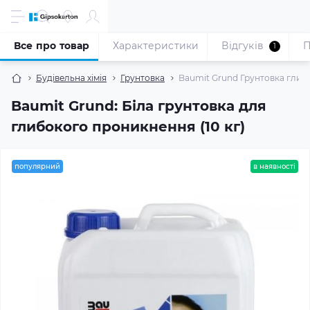
Все про товар
Характеристики
Відгуків
П
1
Будівельна хімія
Грунтовка
Baumit Grund Грунтовка глибо
Baumit Grund: Біла грунтовка для
глибокого проникнення (10 кг)
популярний
в наявності