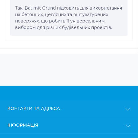
Так, Baumit Grund підходить для використання
на бетонних, цегляних та оштукатурених
поверхнях, що робить її універсальним
вибором для різних будівельних проектів.
КОНТАКТИ ТА АДРЕСА
м. Київ
ІНФОРМАЦІЯ
info@gipsokarton.com.ua
Блог