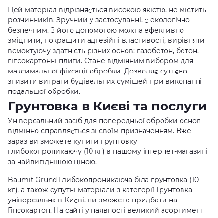
Цей матеріал відрізняється високою якістю, не містить
розчинників. Зручний у застосуванні, є екологічно
безпечним. З його допомогою можна ефективно
зміцнити, покращити адгезійні властивості, вирівняти
всмоктуючу здатність різних основ: газобетон, бетон,
гіпсокартонні плити. Стане відмінним вибором для
максимальної фіксації обробки. Дозволяє суттєво
знизити витрати будівельних сумішей при виконанні
подальшої обробки.
Грунтовка в Києві та послуги
Універсальний засіб для попередньої обробки основ
відмінно справляється зі своїм призначенням. Вже
зараз ви зможете купити грунтовку
глибокопроникаючу (10 кг) в нашому інтернет-магазині
за найвигіднішою ціною.
Baumit Grund Глибокопроникаюча біла грунтовка (10
кг), а також супутні матеріали з категорії Грунтовка
універсальна в Києві, ви зможете придбати на
Гіпсокартон. На сайті у наявності великий асортимент