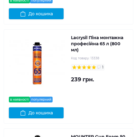
в наявності
популярний
До кошика
Lacrysil Піна монтажна
професійна 65 л (800
мл)
Код товару:
13338
1
239 грн.
в наявності
популярний
До кошика
MOUNTER Gun Foam 50