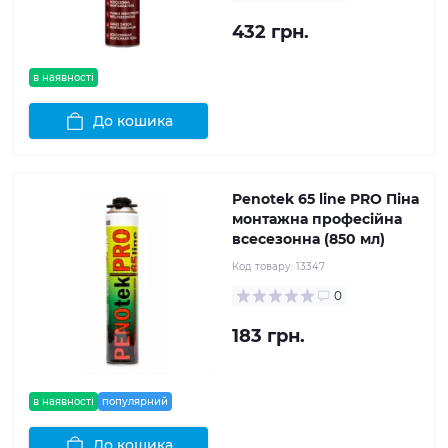
432 грн.
в наявності
До кошика
Penotek 65 line PRO Піна
монтажна професійна
всесезонна (850 мл)
Код товару:
13347
0
183 грн.
в наявності
популярний
До кошика