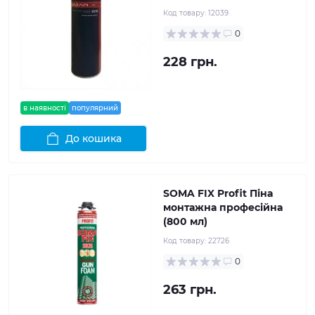
Код товару:
12039
0
228 грн.
в наявності
популярний
До кошика
SOMA FIX Profit Піна
монтажна професійна
(800 мл)
Код товару:
22726
0
263 грн.