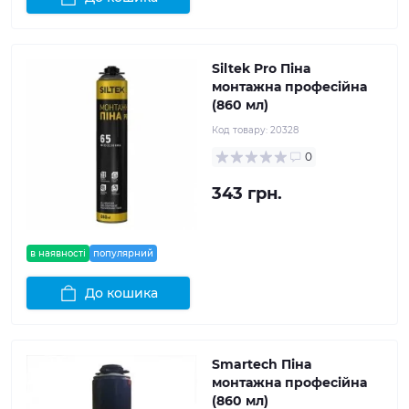
Siltek Pro Піна
монтажна професійна
(860 мл)
Код товару:
20328
0
343 грн.
в наявності
популярний
До кошика
Smartech Піна
монтажна професійна
(860 мл)