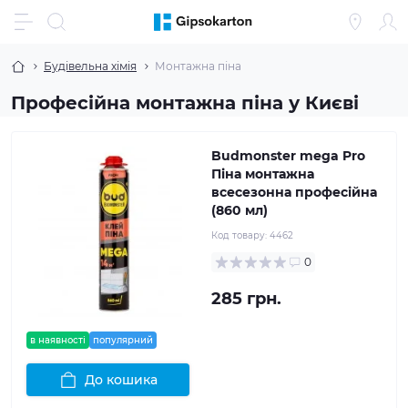
Будівельна хімія
Монтажна піна
Професійна монтажна піна у Києві
Budmonster mega Pro
Піна монтажна
всесезонна професійна
(860 мл)
Код товару:
4462
0
285 грн.
в наявності
популярний
До кошика