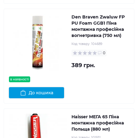
Den Braven Zwaluw FP
PU Foam GGB1 Піна
монтажна професійна
вогнетривка (750 мл)
Код товару:
104689
0
389 грн.
в наявності
До кошика
Haisser МЕГА 65 Піна
монтажна професійна
Польща (880 мл)
Код товару:
101931