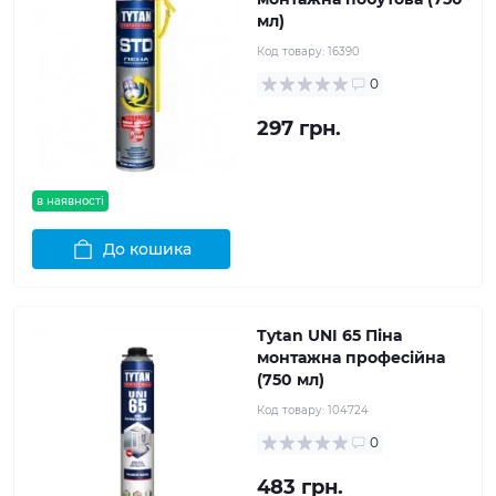
мл)
Код товару:
16390
0
297 грн.
в наявності
До кошика
Tytan UNI 65 Піна
монтажна професійна
(750 мл)
Код товару:
104724
0
483 грн.