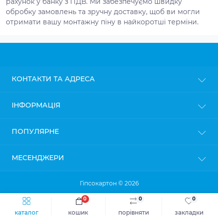
рахунок у банку з ПДВ. Ми забезпечуємо швидку
обробку замовлень та зручну доставку, щоб ви могли
отримати вашу монтажну піну в найкоротші терміни.
КОНТАКТИ ТА АДРЕСА
м. Київ
ІНФОРМАЦІЯ
info@gipsokarton.com.ua
Блог
ПОПУЛЯРНЕ
Пн-Пт: з 9до 18
Доставка
Сб: з 10 до 17
Оплата
Нд: з 11 до 16
Гіпсокартон
МЕСЕНДЖЕРИ
Політика конфіденційності
Профіль для гіпсокартону
Гарантія та повернення
Кріплення для профілів
Telegram
Гіпсокартон © 2026
Viber
0
0
0
каталог
кошик
порівняти
закладки