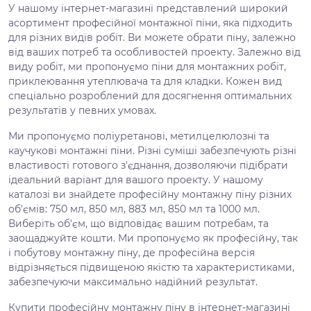
У нашому інтернет-магазині представлений широкий
асортимент професійної монтажної піни, яка підходить
для різних видів робіт. Ви можете обрати піну, залежно
від ваших потреб та особливостей проекту. Залежно від
виду робіт, ми пропонуємо піни для монтажних робіт,
приклеювання утеплювача та для кладки. Кожен вид
спеціально розроблений для досягнення оптимальних
результатів у певних умовах.
Ми пропонуємо поліуретанові, метилцелюлозні та
каучукові монтажні піни. Різні суміші забезпечують різні
властивості готового з'єднання, дозволяючи підібрати
ідеальний варіант для вашого проекту. У нашому
каталозі ви знайдете професійну монтажну піну різних
об'ємів: 750 мл, 850 мл, 883 мл, 850 мл та 1000 мл.
Виберіть об'єм, що відповідає вашим потребам, та
заощаджуйте кошти. Ми пропонуємо як професійну, так
і побутову монтажну піну, де професійна версія
відрізняється підвищеною якістю та характеристиками,
забезпечуючи максимально надійний результат.
Купити професійну монтажну піну в інтернет-магазині