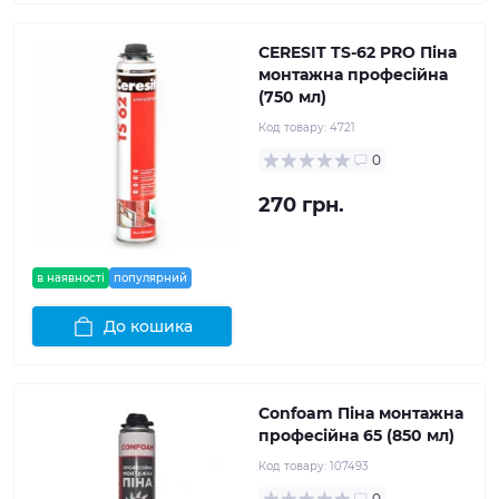
CERESIT TS-62 PRO Піна
монтажна професійна
(750 мл)
Код товару:
4721
0
270 грн.
в наявності
популярний
До кошика
Confoam Піна монтажна
професійна 65 (850 мл)
Код товару:
107493
0