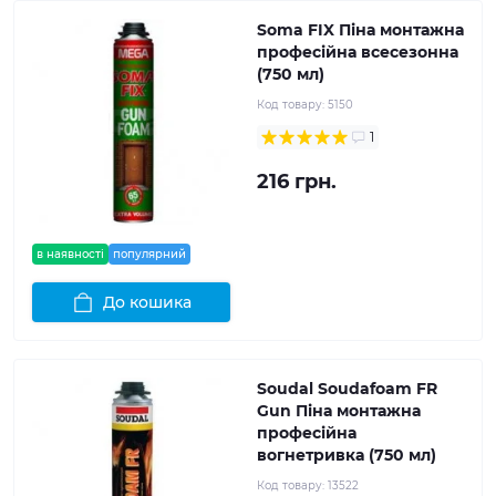
Soma FIX Піна монтажна
професійна всесезонна
(750 мл)
Код товару:
5150
1
216 грн.
в наявності
популярний
До кошика
Soudal Soudafoam FR
Gun Піна монтажна
професійна
вогнетривка (750 мл)
Код товару:
13522