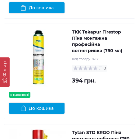
До кошика
TKK Tekapur Firestop
Піна монтажна
професійна
вогнетривка (750 мл)
Код товару:
8268
Фільтр
0
394 грн.
в наявності
До кошика
Tytan STD ERGO Піна
монтажна побутова (750