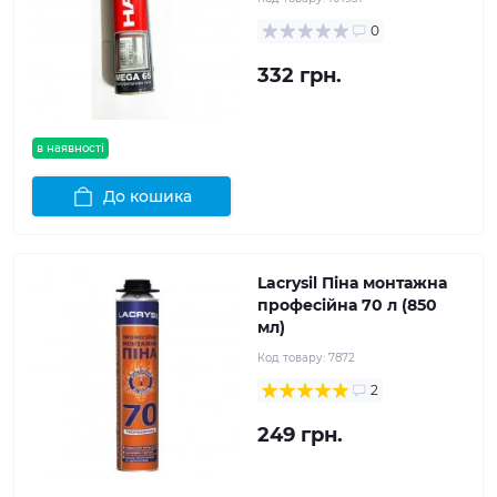
0
332 грн.
в наявності
До кошика
Lacrysil Піна монтажна
професійна 70 л (850
мл)
Код товару:
7872
2
249 грн.