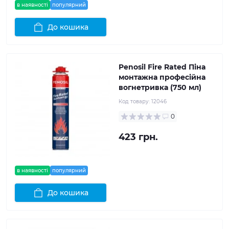
в наявності
популярний
До кошика
Penosil Fire Rated Піна
монтажна професійна
вогнетривка (750 мл)
Код товару:
12046
0
423 грн.
в наявності
популярний
До кошика