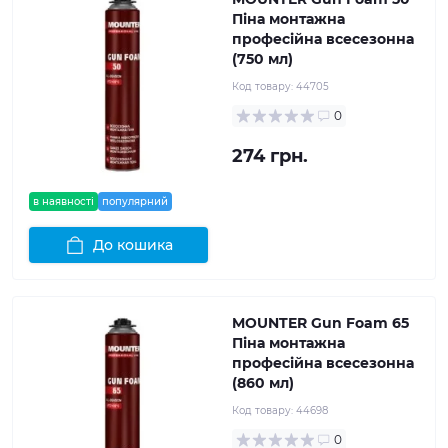
Піна монтажна
професійна всесезонна
(750 мл)
Код товару:
44705
0
274 грн.
в наявності
популярний
До кошика
MOUNTER Gun Foam 65
Піна монтажна
професійна всесезонна
(860 мл)
Код товару:
44698
0