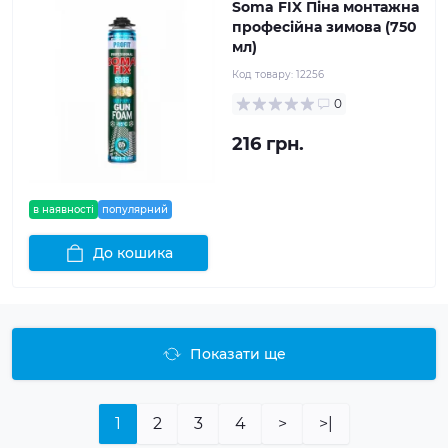
Soma FIX Піна монтажна
професійна зимова (750
мл)
Код товару:
12256
0
216 грн.
в наявності
популярний
До кошика
Показати ще
1
2
3
4
>
>|