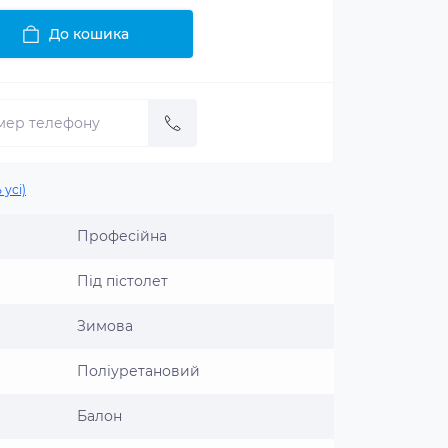
До кошика
 усі)
Професійна
Під пістолет
Зимова
Поліуретановий
Балон