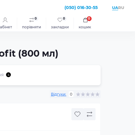
(050) 016-30-55
UA
RU
0
0
0
абінет
порівняти
закладки
кошик
fit (800 мл)
ня
4
Відгуки:
0