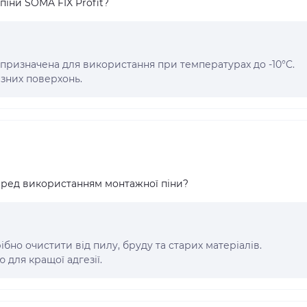
піни SOMA FIX Profit?
, призначена для використання при температурах до -10°C.
ізних поверхонь.
еред використанням монтажної піни?
но очистити від пилу, бруду та старих матеріалів.
для кращої адгезії.