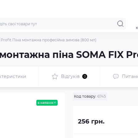
к
Profit Піна монтажна професійна зимова (800 мл)
онтажна піна SOMA FIX Pro
ктеристики
Відгуків
Питан
0
Код товару:
6745
в наявності
256 грн.