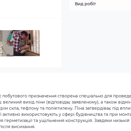
Вид робіт
it побутового призначення створена спеціально для провед
 великий вихід піни (відповідає заявленому), а також відмі
крім скла, тефлону та поліетилену. Піна затвердіває під впл
 Її активно використовують у сфері будівництва та при монт
ля герметизації та ущільнення конструкцій. Завдяки низькій
після висихання.