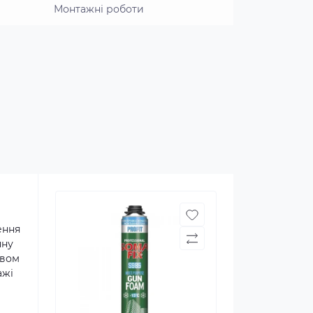
Монтажні роботи
ення
нну
ивом
ажі