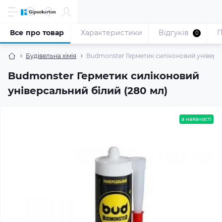
Все про товар
Характеристики
Відгуків
П
0
Будівельна хімія
Budmonster Герметик силіконовий універса
Budmonster Герметик силіконовий
універсальний білий (280 мл)
в наявності