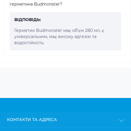
герметика Budmonster?
ВІДПОВІДЬ:
Герметик Budmonster має об'єм 280 мл, є
універсальним, має високу адгезію та
водостійкість.
КОНТАКТИ ТА АДРЕСА
м. Київ