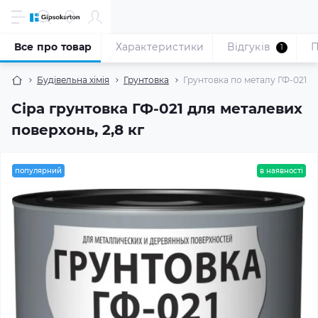
Все про товар
Характеристики
Відгуків
П
1
Будівельна хімія
Грунтовка
Грунтовка по металу ГФ-021 сір
Сіра грунтовка ГФ-021 для металевих
поверхонь, 2,8 кг
популярний
в наявності