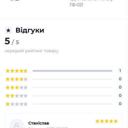
ГФ-021
Відгуки
5
/ 5
середній рейтинг товару
1
0
0
0
0
Станіслав