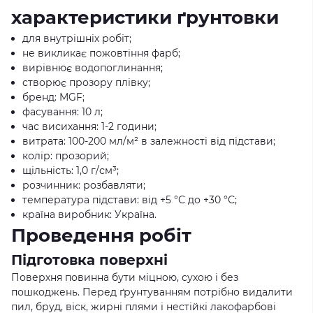
характеристики ґрунтовки
для внутрішніх робіт;
не викликає пожовтіння фарб;
вирівнює водопоглинання;
створює прозору плівку;
бренд: MGF;
фасування: 10 л;
час висихання: 1-2 години;
витрата: 100-200 мл/м² в залежності від підстави;
колір: прозорий;
щільність: 1,0 г/см³;
розчинник: розбавляти;
температура підстави: від +5 °С до +30 °С;
країна виробник: Україна.
Проведення робіт
Підготовка поверхні
Поверхня повинна бути міцною, сухою і без
пошкоджень. Перед ґрунтуванням потрібно видалити
пил, бруд, віск, жирні плями і нестійкі лакофарбові