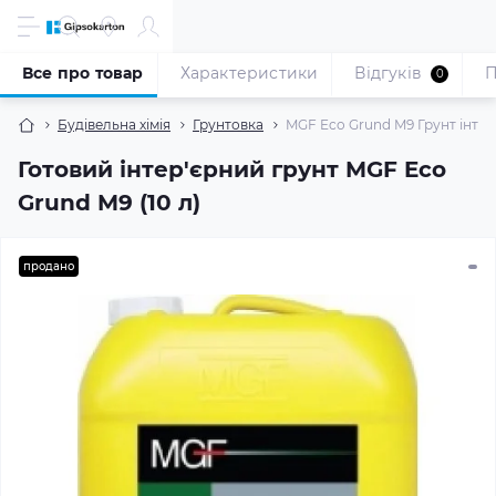
Все про товар
Характеристики
Відгуків
П
0
Будівельна хімія
Грунтовка
MGF Eco Grund M9 Грунт інтер'
Готовий інтер'єрний грунт MGF Eco
Grund M9 (10 л)
продано