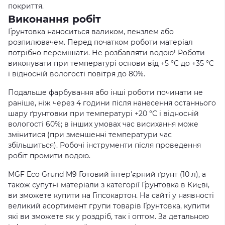
покриття.
Виконання робіт
Ґрунтовка наноситься валиком, пензлем або
розпилювачем. Перед початком роботи матеріал
потрібно перемішати. Не розбавляти водою! Роботи
виконувати при температурі основи від +5 °С до +35 °С
і відносній вологості повітря до 80%.
Подальше фарбування або інші роботи починати не
раніше, ніж через 4 години після нанесення останнього
шару ґрунтовки при температурі +20 °С і відносній
вологості 60%; в інших умовах час висихання може
змінитися (при зменшенні температури час
збільшиться). Робочі інструменти після проведення
робіт промити водою.
MGF Eco Grund M9 Готовий інтер'єрний ґрунт (10 л), а
також супутні матеріали з категорії Ґрунтовка в Києві,
ви зможете купити на Гіпсокартон. На сайті у наявності
великий асортимент групи товарів Ґрунтовка, купити
які ви зможете як у роздріб, так і оптом. За детальною