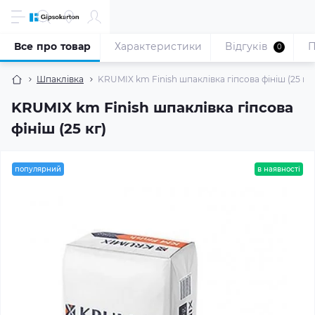
Все про товар
Характеристики
Відгуків
П
0
Шпаклівка
KRUMIX km Finish шпаклівка гіпсова фініш (25 кг)
KRUMIX km Finish шпаклівка гіпсова
фініш (25 кг)
популярний
в наявності