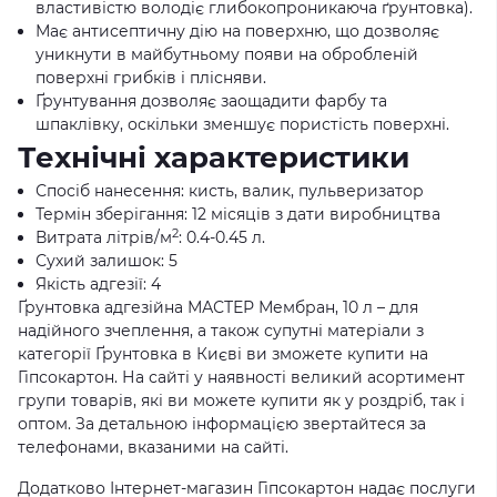
властивістю володіє глибокопроникаюча ґрунтовка).
Має антисептичну дію на поверхню, що дозволяє
уникнути в майбутньому появи на обробленій
поверхні грибків і плісняви.
Ґрунтування дозволяє заощадити фарбу та
шпаклівку, оскільки зменшує пористість поверхні.
Технічні характеристики
Спосіб нанесення: кисть, валик, пульверизатор
Термін зберігання: 12 місяців з дати виробництва
2
Витрата літрів/м
: 0.4-0.45 л.
Сухий залишок: 5
Якість адгезії: 4
Ґрунтовка адгезійна МАСТЕР Мембран, 10 л – для
надійного зчеплення, а також супутні матеріали з
категорії Ґрунтовка в Києві ви зможете купити на
Гіпсокартон. На сайті у наявності великий асортимент
групи товарів, які ви можете купити як у роздріб, так і
оптом. За детальною інформацією звертайтеся за
телефонами, вказаними на сайті.
Додатково Інтернет-магазин Гіпсокартон надає послуги