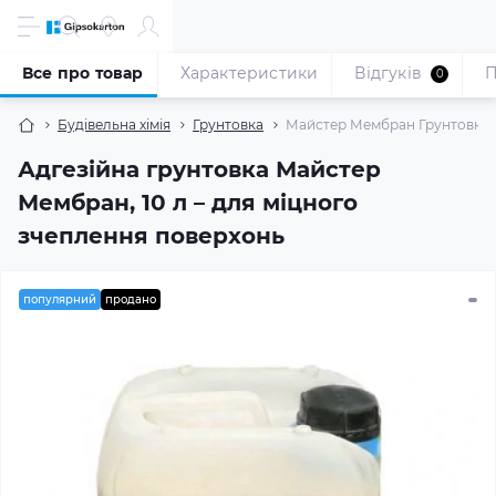
Все про товар
Характеристики
Відгуків
П
0
Будівельна хімія
Грунтовка
Майстер Мембран Грунтовка ад
Адгезійна грунтовка Майстер
Мембран, 10 л – для міцного
зчеплення поверхонь
популярний
продано