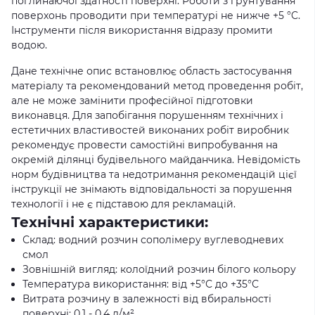
поглинаючої здатності поверхні. Роботи з грунтування
поверхонь проводити при температурі не нижче +5 °C.
Інструменти після використання відразу промити
водою.
Дане технічне опис встановлює область застосування
матеріалу та рекомендований метод проведення робіт,
але не може замінити професійної підготовки
виконавця. Для запобігання порушенням технічних і
естетичних властивостей виконаних робіт виробник
рекомендує провести самостійні випробування на
окремій ділянці будівельного майданчика. Невідомість
норм будівництва та недотримання рекомендацій цієї
інструкції не знімають відповідальності за порушення
технології і не є підставою для рекламацій.
Технічні характеристики:
Склад: водний розчин сополімеру вуглеводневих
смол
Зовнішній вигляд: колоїдний розчин білого кольору
Температура використання: від +5°С до +35°С
Витрата розчину в залежності від вбиральності
поверхні: 0,1 - 0,4 л/м²