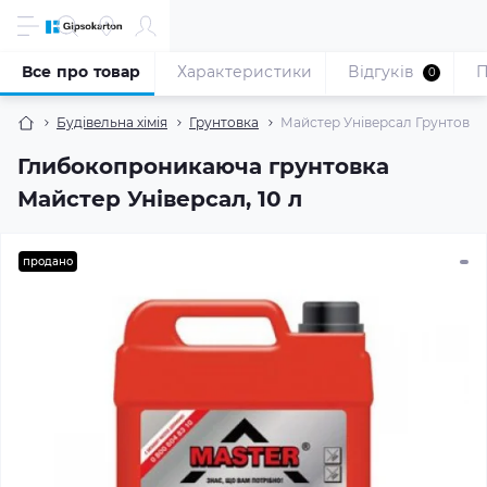
Все про товар
Характеристики
Відгуків
П
0
Будівельна хімія
Грунтовка
Майстер Універсал Грунтовка
Глибокопроникаюча грунтовка
Майстер Універсал, 10 л
продано