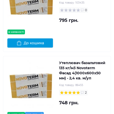
Код товару:
103435
0
795 грн.
в наявності
До кошика
Утеплювач базальтовий
135 кг/м3 Novoterm
Фасад 4(1000x600x50
мм) - 2,4 кв. м/уп
Код товару:
86455
2
748 грн.