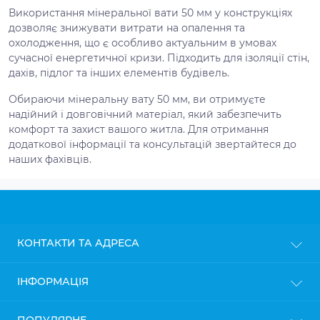
Використання мінеральної вати 50 мм у конструкціях
дозволяє знижувати витрати на опалення та
охолодження, що є особливо актуальним в умовах
сучасної енергетичної кризи. Підходить для ізоляції стін,
дахів, підлог та інших елементів будівель.
Обираючи мінеральну вату 50 мм, ви отримуєте
надійний і довговічний матеріал, який забезпечить
комфорт та захист вашого житла. Для отримання
додаткової інформації та консультацій звертайтеся до
наших фахівців.
КОНТАКТИ ТА АДРЕСА
м. Київ
ІНФОРМАЦІЯ
info@gipsokarton.com.ua
Блог