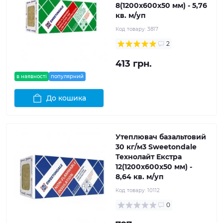
8(1200x600x50 мм) - 5,76
кв. м/уп
Код товару:
3817
2
413 грн.
в наявності
популярний
До кошика
Утеплювач базальтовий
30 кг/м3 Sweetondale
Технолайт Екстра
12(1200x600x50 мм) -
8,64 кв. м/уп
Код товару:
10112
0