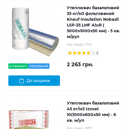
Утеплювач базальтовий
35 кг/м3 фольгований
Knauf Insulation Nobasil
LSP-35 LMF AluR (
5000x1000x50 мм) - 5 кв.
м/рул
Код товару:
7134
2
2 263 грн.
в наявності
популярний
До кошика
Утеплювач базальтовий
45 кг/м3 Izovat
10(1000x600x50 мм) - 6
кв. м/уп
Код товару:
3833