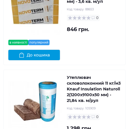
мм) - 3,6 кв. м/уп
Код товару:
88653
0
846 грн.
в наявності
популярний
До кошика
Утеплювач
скловолоконний 11 кг/м3
Knauf Insulation Naturoll
2(1200x9100x50 мм) -
21,84 кв. м/рул
Код товару:
105909
0
1 298 грн.