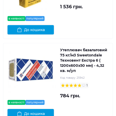
1 536 грн.
в наявності
популярний
До кошика
Утеплювач базальтовий
75 кг/м3 Sweetondale
Техновент Екстра 6 (
1200x600x50 мм) - 4,32
кв. м/уп
Код товару:
25942
1
784 грн.
в наявності
популярний
До кошика