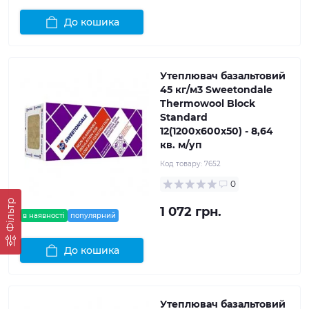
До кошика
Утеплювач базальтовий
45 кг/м3 Sweetondale
Thermowool Block
Standard
12(1200x600x50) - 8,64
кв. м/уп
Код товару:
7652
0
Фільтр
1 072 грн.
в наявності
популярний
До кошика
Утеплювач базальтовий