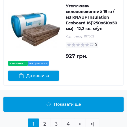
Утеплювач
скловолоконний 15 кг/
м3 KNAUF Insulation
Ecoboard 16(1250x610x50
мм) - 12,2 кв. м/уп
Код товару:
107502
0
927 грн.
в наявності
популярний
До кошика
Показати ще
1
2
3
4
>
>|