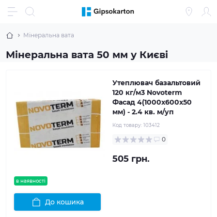
Мінеральна вата
Мінеральна вата 50 мм у Києві
Утеплювач базальтовий
120 кг/м3 Novoterm
Фасад 4(1000x600x50
мм) - 2.4 кв. м/уп
Код товару:
103412
0
505 грн.
в наявності
До кошика