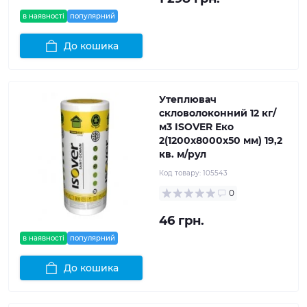
в наявності
популярний
До кошика
Утеплювач
скловолоконний 12 кг/
м3 ISOVER Еко
2(1200x8000x50 мм) 19,2
кв. м/рул
Код товару:
105543
0
46 грн.
в наявності
популярний
До кошика