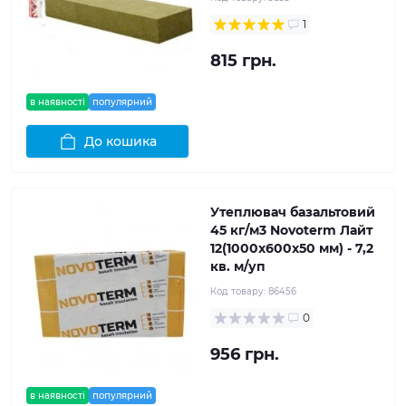
1
815 грн.
в наявності
популярний
До кошика
Утеплювач базальтовий
45 кг/м3 Novoterm Лайт
12(1000x600x50 мм) - 7,2
кв. м/уп
Код товару:
86456
0
956 грн.
в наявності
популярний