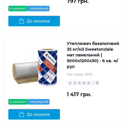
797 грн.
в наявності
популярний
До кошика
Утеплювач базальтовий
35 кг/м3 Sweetondale
мат ламельний (
5000x1200x50) - 6 кв. м/
рул
Код товару:
8055
0
1 417 грн.
в наявності
популярний
До кошика