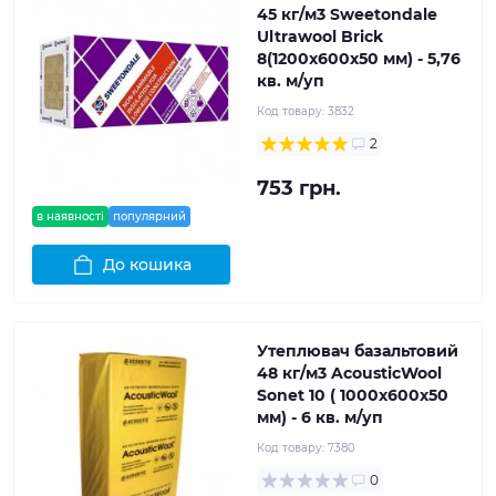
45 кг/м3 Sweetondale
Ultrawool Brick
8(1200x600x50 мм) - 5,76
кв. м/уп
Код товару:
3832
2
753 грн.
в наявності
популярний
До кошика
Утеплювач базальтовий
48 кг/м3 AcousticWool
Sonet 10 ( 1000x600x50
мм) - 6 кв. м/уп
Код товару:
7380
0