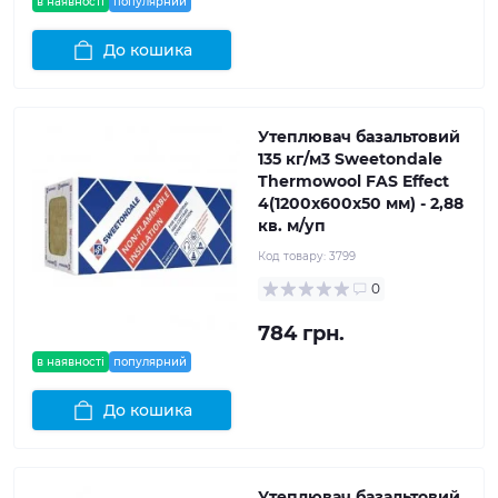
в наявності
популярний
До кошика
Утеплювач базальтовий
135 кг/м3 Sweetondale
Thermowool FAS Effect
4(1200x600x50 мм) - 2,88
кв. м/уп
Код товару:
3799
0
784 грн.
в наявності
популярний
До кошика
Утеплювач базальтовий