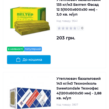
135 кг/м3 Белтеп Фасад
12 5(1000x600x50 мм) -
3,0 кв. м/уп
Код товару:
9541
0
203 грн.
в наявності
популярний
До кошика
Утеплювач базальтовий
145 кг/м3 Техноніколь
Sweetondale Технофас
4(1200x600x50 мм) - 2,88
кв. м/уп
Код товару:
3807