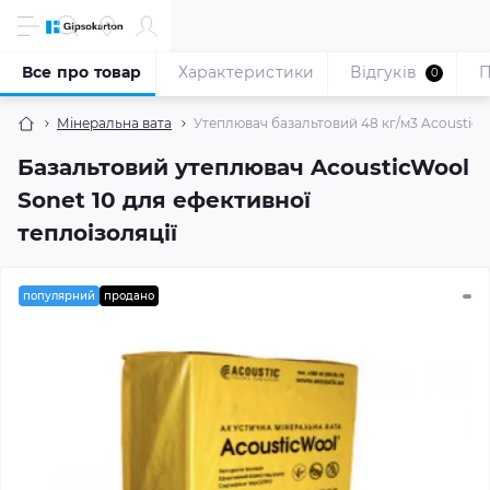
Все про товар
Характеристики
Відгуків
П
0
Мінеральна вата
Утеплювач базальтовий 48 кг/м3 AcousticWoo
Базальтовий утеплювач AcousticWool
Sonet 10 для ефективної
теплоізоляції
популярний
продано