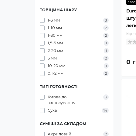
прод
ТОВЩИНА ШАРУ
Euro
Шту
1-3 мм
3
легк
1-10 мм
2
Код т
1-30 мм
2
1,5-5 мм
1
2-20 мм
1
3 мм
2
0 г
10-20 мм
1
0,1-2 мм
2
ТИП ГОТОВНОСТІ
Готова до
3
застосування
Суха
14
СУМІШІ ЗА СКЛАДОМ
Акриловий
2