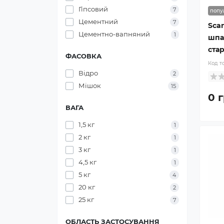
Гіпсовий
7
попу
Цементний
7
Sca
Цементно-вапняний
1
шпа
стар
ФАСОВКА
Код т
Відро
2
Мішок
15
0 г
ВАГА
1,5 кг
1
2 кг
1
3 кг
1
4,5 кг
1
5 кг
4
20 кг
2
25 кг
7
ОБЛАСТЬ ЗАСТОСУВАННЯ