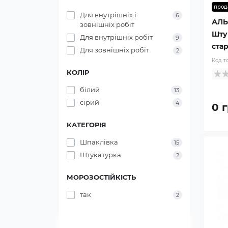
прод
Для внутрішніх і
6
АЛЬ
зовнішніх робіт
Шту
Для внутрішніх робіт
9
стар
Для зовнішніх робіт
2
Код т
КОЛІР
білий
13
сірий
4
0 г
КАТЕГОРІЯ
Шпаклівка
15
Штукатурка
2
МОРОЗОСТІЙКІСТЬ
так
2