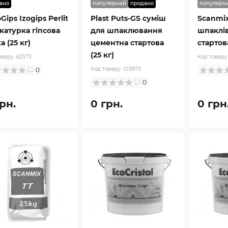
ано
популярний
продано
популярн
Gips Izogips Perlit
Plast Puts-GS суміш
Scanmix
катурка гіпсова
для шпаклювання
шпаклі
а (25 кг)
цементна стартова
стартова
(25 кг)
овару:
62573
Код товару
Код товару:
103973
0
0
рн.
0 грн.
0 грн