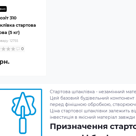
ано
зіт 310
клівка стартова
ова (5 кг)
овару:
12755
0
рн.
Стартова шпаклівка - незамінний мате
Цей базовий будівельний компонент 
перед фінішною обробкою, створюючи
Ціна стартової шпаклівки залежить ві
інвестиція в якісний матеріал завжди
Призначення старто