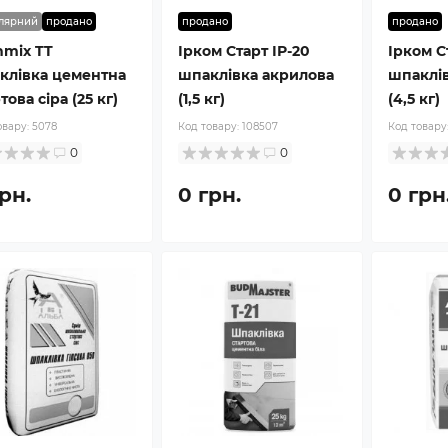
лярний
продано
продано
продано
nmix TT
Ірком Старт ІР-20
Ірком С
клівка цементна
шпаклівка акрилова
шпаклі
това сіра (25 кг)
(1,5 кг)
(4,5 кг)
овару:
5078
Код товару:
108507
Код товару
0
0
рн.
0 грн.
0 грн