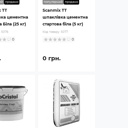
ий
продано
популярний
продано
 TT
Scanmix TT
вка цементна
шпаклівка цементна
 Біла (25 кг)
стартова біла (5 кг)
:
5076
Код товару:
5077
0
0
.
0 грн.