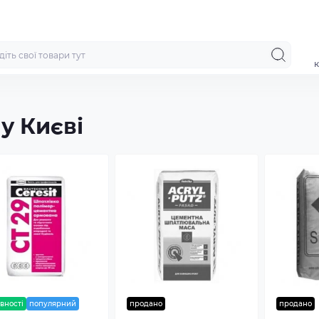
к
у Києві
вності
популярний
продано
продано