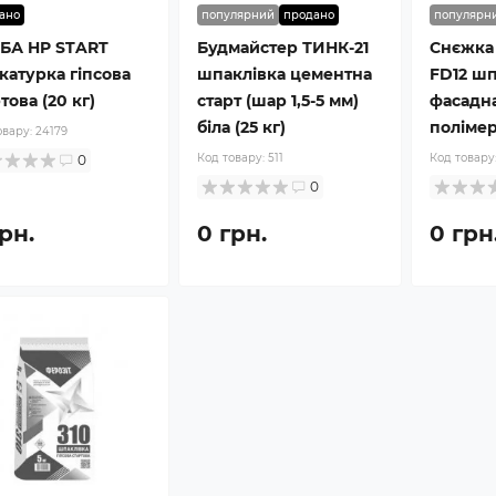
ано
популярний
продано
популярн
БА HP START
Будмайстер ТИНК-21
Снєжка
катурка гіпсова
шпаклівка цементна
FD12 шп
това (20 кг)
старт (шар 1,5-5 мм)
фасадн
біла (25 кг)
полімер
овару:
24179
Код товару:
511
Код товару
0
0
рн.
0 грн.
0 грн