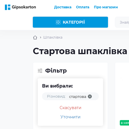
Доставка
Оплата
Про магазин
КАТЕГОРІЇ
Шпаклівка
Стартова шпаклівка 
Фільтр
Ви вибрали:
Різновид:
стартова
Скасувати
Уточнити
в ная