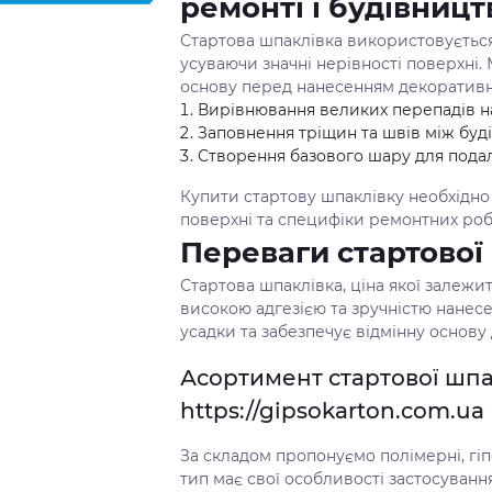
ремонті і будівницт
Стартова шпаклівка використовується 
усуваючи значні нерівності поверхні.
основу перед нанесенням декоративн
Вирівнювання великих перепадів на 
Заповнення тріщин та швів між бу
Створення базового шару для пода
Купити стартову шпаклівку необхідно
поверхні та специфіки ремонтних робі
Переваги стартової
Стартова шпаклівка, ціна якої залежит
високою адгезією та зручністю нанесе
усадки та забезпечує відмінну основу
Асортимент стартової шпа
https://gipsokarton.com.ua
За складом пропонуємо полімерні, гіп
тип має свої особливості застосуванн