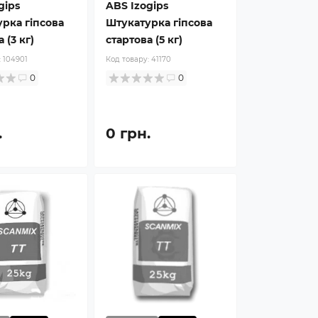
gips
ABS Izogips
рка гіпсова
Штукатурка гіпсова
 (3 кг)
стартова (5 кг)
:
104901
Код товару:
41170
0
0
.
0 грн.