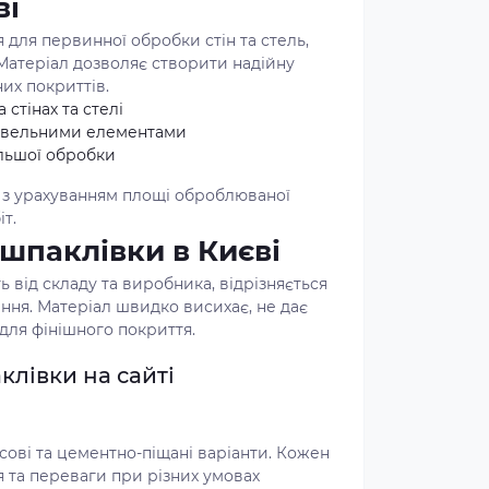
ві
для первинної обробки стін та стель,
 Матеріал дозволяє створити надійну
их покриттів.
стінах та стелі
дівельними елементами
льшої обробки
 з урахуванням площі оброблюваної
т.
 шпаклівки в Києві
ь від складу та виробника, відрізняється
ння. Матеріал швидко висихає, не дає
 для фінішного покриття.
клівки на сайті
сові та цементно-піщані варіанти. Кожен
я та переваги при різних умовах