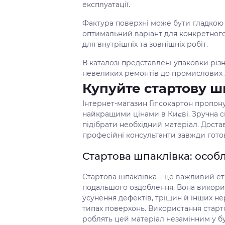
експлуатації.
Фактура поверхні може бути гладкою
оптимальний варіант для конкретного
для внутрішніх та зовнішніх робіт.
В каталозі представлені упаковки різно
невеликих ремонтів до промислових 2
Купуйте стартову ш
Інтернет-магазин Гіпсокартон пропону
найкращими цінами в Києві. Зручна 
підібрати необхідний матеріал. Достав
професійні консультанти завжди гото
Стартова шпаклівка: особл
Стартова шпаклівка – це важливий ета
подальшого оздоблення. Вона викорис
усунення дефектів, тріщин й інших не
типах поверхонь. Використання старто
роблять цей матеріал незамінним у бу