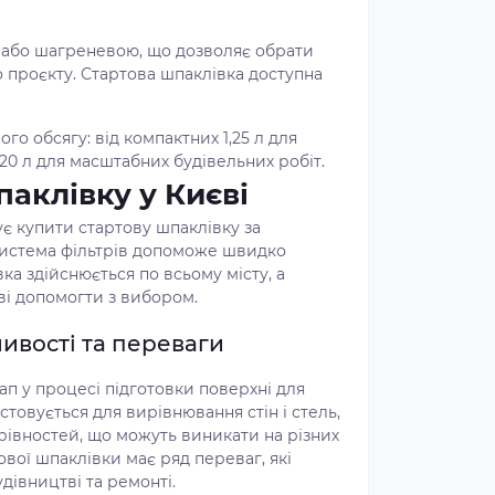
 або шагреневою, що дозволяє обрати
 проєкту. Стартова шпаклівка доступна
го обсягу: від компактних 1,25 л для
0 л для масштабних будівельних робіт.
паклівку у Києві
є купити стартову шпаклівку за
система фільтрів допоможе швидко
ка здійснюється по всьому місту, а
ві допомогти з вибором.
ивості та переваги
п у процесі підготовки поверхні для
товується для вирівнювання стін і стель,
рівностей, що можуть виникати на різних
вої шпаклівки має ряд переваг, які
дівництві та ремонті.