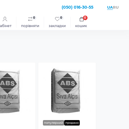
(050) 016-30-55
UA
RU
0
0
0
абінет
порівняти
закладки
кошик
популярний
продано