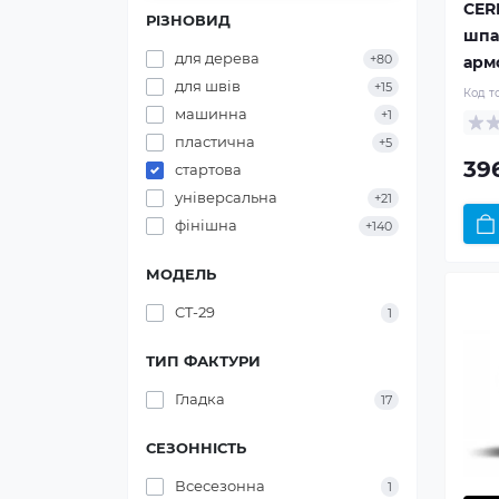
CER
РІЗНОВИД
шпа
для дерева
+80
армо
для швів
+15
Код т
машинна
+1
пластична
+5
39
стартова
універсальна
+21
фінішна
+140
МОДЕЛЬ
CT-29
1
ТИП ФАКТУРИ
Гладка
17
СЕЗОННІСТЬ
Всесезонна
1