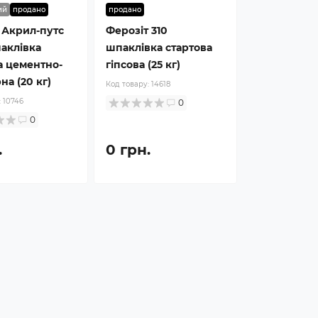
ий
продано
продано
 Акрил-путс
Ферозіт 310
аклівка
шпаклівка стартова
а цементно-
гіпсова (25 кг)
на (20 кг)
Код товару:
14618
:
10746
0
0
.
0 грн.