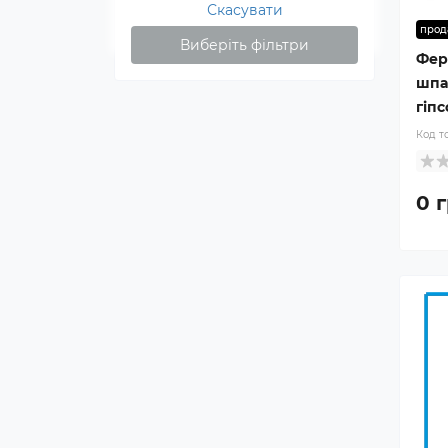
Скасувати
прод
Виберіть фільтри
Феро
шпа
гіпс
Код т
0 г