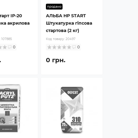
продано
тарт ІР-20
АЛЬБА HP START
вка акрилова
Штукатурка гіпсова
стартова (2 кг)
:
107885
Код товару:
20497
0
0
.
0 грн.