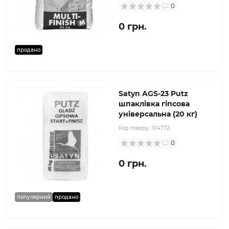
0
0 грн.
продано
Satyn AGS-23 Putz
шпаклівка гіпсова
універсальна (20 кг)
Код товару:
104772
0
0 грн.
популярний
продано