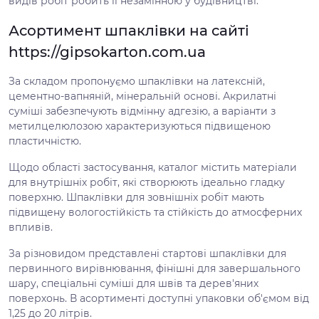
видів робіт робить її незамінною у будівництві.
Асортимент шпаклівки на сайті
https://gipsokarton.com.ua
За складом пропонуємо шпаклівки на латексній,
цементно-вапняній, мінеральній основі. Акрилатні
суміші забезпечують відмінну адгезію, а варіанти з
метилцелюлозою характеризуються підвищеною
пластичністю.
Щодо області застосування, каталог містить матеріали
для внутрішніх робіт, які створюють ідеально гладку
поверхню. Шпаклівки для зовнішніх робіт мають
підвищену вологостійкість та стійкість до атмосферних
впливів.
За різновидом представлені стартові шпаклівки для
первинного вирівнювання, фінішні для завершального
шару, спеціальні суміші для швів та дерев'яних
поверхонь. В асортименті доступні упаковки об'ємом від
1,25 до 20 літрів.