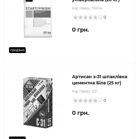
Код товару:
106124
0
0 грн.
продано
Артисан з-31 шпаклівка
цементна Біла (25 кг)
Код товару:
123
0
0 грн.