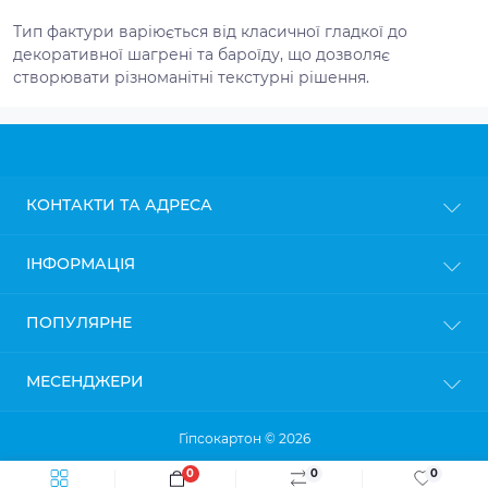
Тип фактури варіюється від класичної гладкої до
декоративної шагрені та бароїду, що дозволяє
створювати різноманітні текстурні рішення.
КОНТАКТИ ТА АДРЕСА
м. Київ
ІНФОРМАЦІЯ
info@gipsokarton.com.ua
Блог
ПОПУЛЯРНЕ
Пн-Пт: з 9до 18
Доставка
Сб: з 10 до 17
Оплата
Нд: з 11 до 16
Гіпсокартон
МЕСЕНДЖЕРИ
Політика конфіденційності
Профіль для гіпсокартону
Гарантія та повернення
Кріплення для профілів
Telegram
Гіпсокартон © 2026
Viber
0
0
0