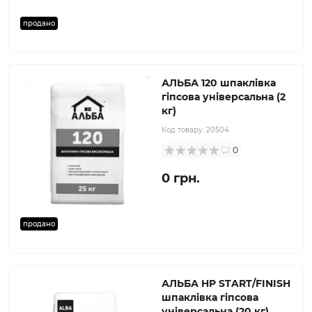
продано
АЛЬБА 120 шпаклівка
гіпсова універсальна (2
кг)
Код товару:
20504
0
0 грн.
продано
АЛЬБА HP START/FINISH
шпаклівка гіпсова
універсальна (20 кг)