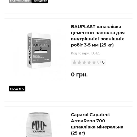
популярний
продано
BAUPLAST шпаклівка
цементно-вапняна для
внутрішніх і зовнішніх
робіт 3-5 мм (25 кг)
Код товару:
103123
0
0 грн.
продано
Caparol Capatect
ArmaReno 700
шпаклівка мінеральна
(25 кг)