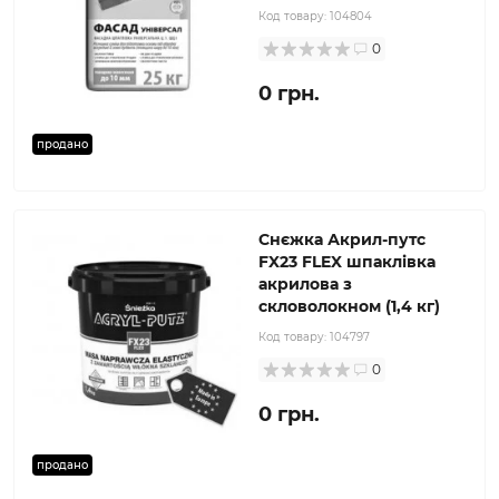
Код товару:
104804
0
0 грн.
продано
Снєжка Акрил-путс
FX23 FLEX шпаклівка
акрилова з
скловолокном (1,4 кг)
Код товару:
104797
0
0 грн.
продано