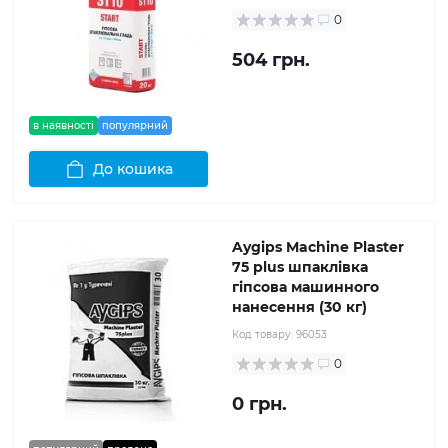
0
504 грн.
в наявності
популярний
До кошика
Aygips Machine Plaster
75 plus шпаклівка
гіпсова машинного
нанесення (30 кг)
Код товару:
96053
0
0 грн.