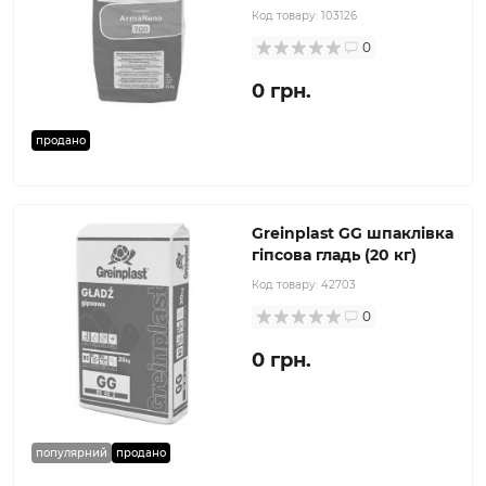
Код товару:
103126
0
0 грн.
продано
Greinplast GG шпаклівка
гіпсова гладь (20 кг)
Код товару:
42703
0
0 грн.
популярний
продано