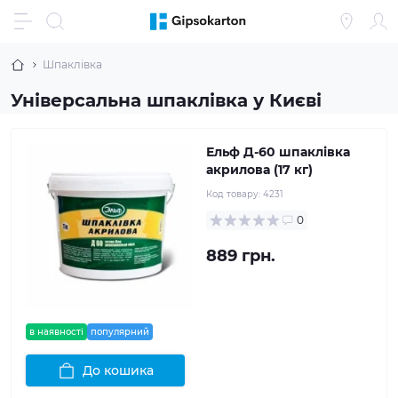
Шпаклівка
Універсальна шпаклівка у Києві
Ельф Д-60 шпаклівка
акрилова (17 кг)
Код товару:
4231
0
889 грн.
в наявності
популярний
До кошика