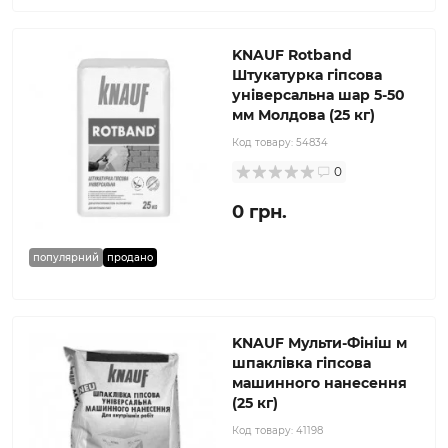
KNAUF Rotband
Штукатурка гіпсова
універсальна шар 5-50
мм Молдова (25 кг)
Код товару:
54834
0
0 грн.
популярний
продано
KNAUF Мульти-Фініш м
шпаклівка гіпсова
машинного нанесення
(25 кг)
Код товару:
41198