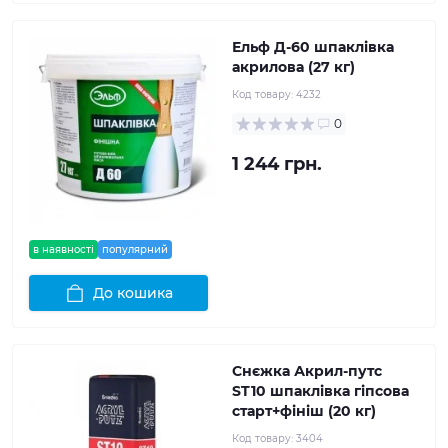
Ельф Д-60 шпаклівка
акрилова (27 кг)
Код товару:
4232
0
1 244 грн.
в наявності
популярний
До кошика
Снєжка Акрил-путс
ST10 шпаклівка гіпсова
старт+фініш (20 кг)
Код товару:
3404