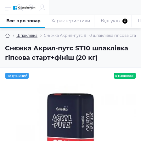
Все про товар
Характеристики
Відгуків
П
0
Шпаклівка
Снєжка Акрил-путс ST10 шпаклівка гіпсова старт+
Снєжка Акрил-путс ST10 шпаклівка
гіпсова старт+фініш (20 кг)
популярний
в наявності