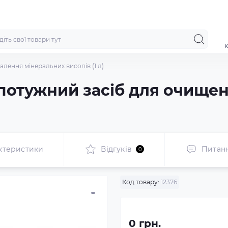
к
далення мінеральних висолів (1 л)
 – потужний засіб для очище
ктеристики
Відгуків
Питан
0
Код товару:
12376
0 грн.