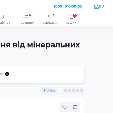
(050) 016-30-55
UA
RU
0
0
0
абінет
порівняти
закладки
кошик
ння від мінеральних
ня
0
Відгуки:
0