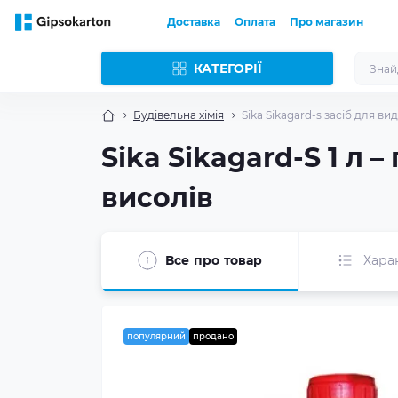
Доставка
Оплата
Про магазин
КАТЕГОРІЇ
Будівельна хімія
Sika Sikagard-s засіб для ви
Sika Sikagard-S 1 л
висолів
Все про товар
Хара
популярний
продано