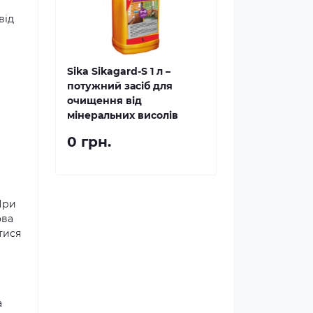
від
Sika Sikagard-S 1 л –
потужний засіб для
очищення від
мінеральних висолів
0 грн.
При
ова
тися
а