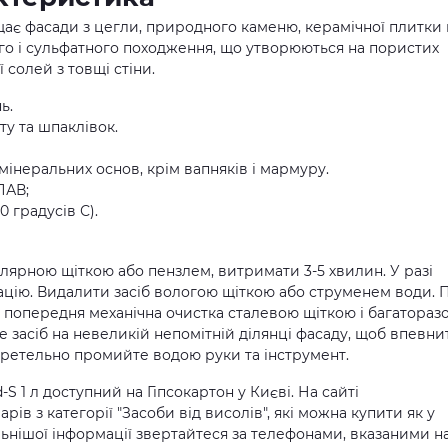
ає фасади з цегли, природного каменю, керамічної плитки 
ого і сульфатного походження, що утворюються на пористих
 солей з товщі стіни.
ь.
ту та шпаклівок.
ю мінеральних основ, крім вапняків і мармуру.
ПАВ;
0 градусів С).
лярною щіткою або пензлем, витримати 3-5 хвилин. У разі
цію. Видалити засіб вологою щіткою або струменем води. 
попередня механічна очистка сталевою щіткою і багатораз
 засіб на невеликій непомітній ділянці фасаду, щоб впевни
 ретельно промийте водою руки та інструмент.
-S 1 л доступний на Гіпсокартон у Києві. На сайті
в з категорії "Засоби від висолів", які можна купити як у
альнішої інформації звертайтеся за телефонами, вказаними н