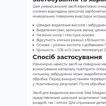
Цей універсальний засіб ефективно очищ
соляних відкладень (висолів) карбонатн
мінеральних поверхнях внаслідок міграції
Швидке видалення висолів і забруднен
Видалення сажі, залишків вапна, цемен
Незмінні колір і текстура основи.
Відсутність хімічної реакції з більшіст
Основа – розчин кислоти з добавками 
Щільність ~ 1,06 кг/л (при температурі 2
Спосіб застосування
Рівномірно нанести засіб на поверхню ма
всмоктування матеріалу повторити опера
сильному забрудненні може знадобитися 
обробка. Перед використанням перевірте
у позитивному результаті. Після обробки
Засіб для видалення висолів Sika Sikagard
представлений широкий асортимент товарі
роздріб, так і оптом. Для отримання дет