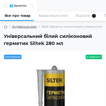
Все про товар
Характеристики
Відгуків
П
0
Будівельна хімія
Siltek Герметик силіконовий універсальний 
Універсальний білий силіконовий
герметик Siltek 280 мл
популярний
в наявності