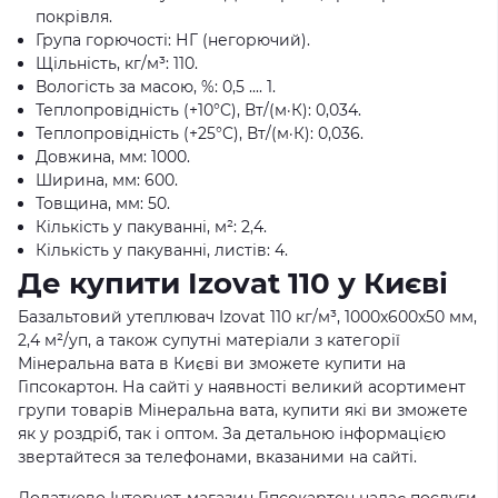
покрівля.
Група горючості: НГ (негорючий).
Щільність, кг/м³: 110.
Вологість за масою, %: 0,5 .... 1.
Теплопровідність (+10°C), Вт/(м·К): 0,034.
Теплопровідність (+25°C), Вт/(м·К): 0,036.
Довжина, мм: 1000.
Ширина, мм: 600.
Товщина, мм: 50.
Кількість у пакуванні, м²: 2,4.
Кількість у пакуванні, листів: 4.
Де купити Izovat 110 у Києві
Базальтовий утеплювач Izovat 110 кг/м³, 1000x600x50 мм,
2,4 м²/уп, а також супутні матеріали з категорії
Мінеральна вата в Києві ви зможете купити на
Гіпсокартон. На сайті у наявності великий асортимент
групи товарів Мінеральна вата, купити які ви зможете
як у роздріб, так і оптом. За детальною інформацією
звертайтеся за телефонами, вказаними на сайті.