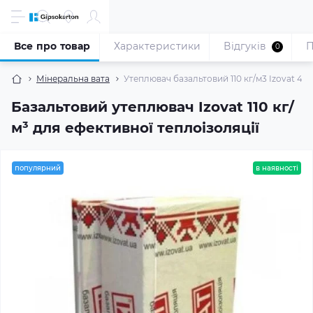
Все про товар
Характеристики
Відгуків
П
0
Мінеральна вата
Утеплювач базальтовий 110 кг/м3 Izovat 4(10
Базальтовий утеплювач Izovat 110 кг/
м³ для ефективної теплоізоляції
популярний
в наявності