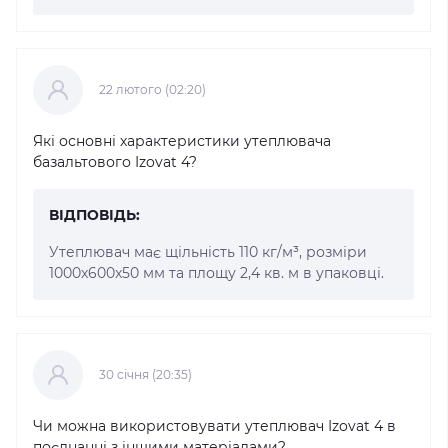
22 лютого (02:20)
Які основні характеристики утеплювача
базальтового Izovat 4?
ВІДПОВІДЬ:
Утеплювач має щільність 110 кг/м³, розміри
1000x600x50 мм та площу 2,4 кв. м в упаковці.
30 cічня (20:35)
Чи можна використовувати утеплювач Izovat 4 в
поєднанні з іншими матеріалами?