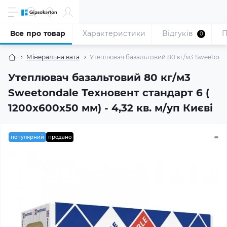
Все про товар
Характеристики
Відгуків
П
0
Мінеральна вата
Утеплювач базальтовий 80 кг/м3 Sweetondale
Утеплювач базальтовий 80 кг/м3
Sweetondale Техновент стандарт 6 (
1200x600x50 мм) - 4,32 кв. м/уп Києві
популярний
продано