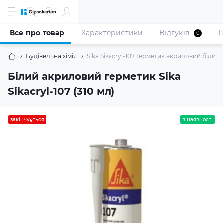
Все про товар
Характеристики
Відгуків
П
0
Будівельна хімія
Sika Sikacryl-107 Герметик акриловий білий (
Білий акриловий герметик Sika
Sikacryl-107 (310 мл)
закінчується
в наявності