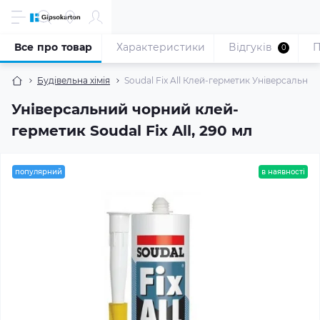
Все про товар
Характеристики
Відгуків
П
0
Будівельна хімія
Soudal Fix All Клей-герметик Універсальний
Універсальний чорний клей-
герметик Soudal Fix All, 290 мл
популярний
в наявності