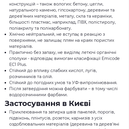
конструкцій – також вологих: бетону, цегли,
натурального каменю, гіпсокартону, деревини та
дерев'яних матеріалів, металу, скла та кераміки,
більшості пластмас, наприклад, ПВХ, полістиролу,
поліакрилу та полікарбонату.
Хімічно нейтральний, не вступає в реакцію з
поверхнями, не залишає плям на краях пористих
матеріалів.
Практично без запаху, не виділяє летючі органічні
сполуки - відповідає вимогам класифікації Emicode
EC1 Plus.
Стійкий до впливу слабких кислот, лугів,
розчинників та олій.
Стійкий до погодних умов та УФ-випромінювання.
Після затвердіння можна фарбувати – в тому числі
водорозчинними фарбами.
Застосування в Києві
Приклеювання та затирка швів панелей, порогів,
підвіконь, плінтусів, розеток, карнизів з усіх
оздоблювальних матеріалів (деревина та дерев'яні