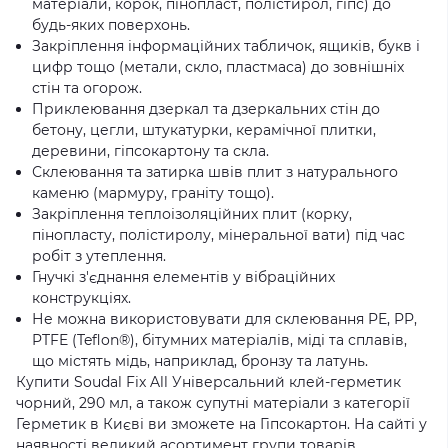
матеріали, корок, пінопласт, полістирол, гіпс) до
будь-яких поверхонь.
Закріплення інформаційних табличок, ящиків, букв і
цифр тощо (метали, скло, пластмаса) до зовнішніх
стін та огорож.
Приклеювання дзеркал та дзеркальних стін до
бетону, цегли, штукатурки, керамічної плитки,
деревини, гіпсокартону та скла.
Склеювання та затирка швів плит з натурального
каменю (мармуру, граніту тощо).
Закріплення теплоізоляційних плит (корку,
пінопласту, полістиролу, мінеральної вати) під час
робіт з утеплення.
Гнучкі з'єднання елементів у вібраційних
конструкціях.
Не можна використовувати для склеювання PE, PP,
PTFE (Teflon®), бітумних матеріалів, міді та сплавів,
що містять мідь, наприклад, бронзу та латунь.
Купити Soudal Fix All Універсальний клей-герметик
чорний, 290 мл, а також супутні матеріали з категорії
Герметик в Києві ви зможете на Гіпсокартон. На сайті у
наявності великий асортимент групи товарів