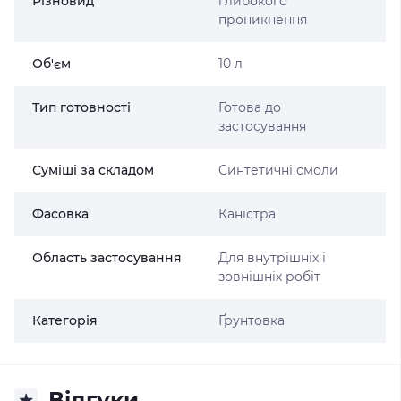
Різновид
глибокого
проникнення
Об'єм
10 л
Тип готовності
Готова до
застосування
Суміші за складом
Синтетичні смоли
Фасовка
Каністра
Область застосування
Для внутрішніх і
зовнішніх робіт
Категорія
Ґрунтовка
Відгуки