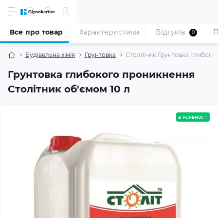
Все про товар
Характеристики
Відгуків
П
0
Будівельна хімія
Грунтовка
Столітник Грунтовка глибоког
Грунтовка глибокого проникнення
Столітник об'ємом 10 л
в наявності