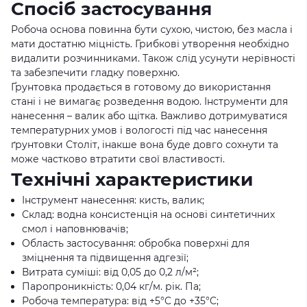
Спосіб застосування
Робоча основа повинна бути сухою, чистою, без масла і
мати достатню міцність. Грибкові утворення необхідно
видалити розчинниками. Також слід усунути нерівності
та забезпечити гладку поверхню.
Ґрунтовка продається в готовому до використання
стані і не вимагає розведення водою. Інструменти для
нанесення – валик або щітка. Важливо дотримуватися
температурних умов і вологості під час нанесення
ґрунтовки Століт, інакше вона буде довго сохнути та
може частково втратити свої властивості.
Технічні характеристики
Інструмент нанесення: кисть, валик;
Склад: водна консистенція на основі синтетичних
смол і наповнювачів;
Область застосування: обробка поверхні для
зміцнення та підвищення адгезії;
Витрата суміші: від 0,05 до 0,2 л/м²;
Паропроникність: 0,04 кг/м. рік. Па;
Робоча температура: від +5°C до +35°C;