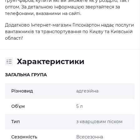
ґрунт-фарба, купити які ви зможете як у роздріб, так і
оптом. За детальною інформацією звертайтеся за
телефонами, вказаними на сайті.
Додатково Інтернет-магазин Гіпсокартон надає послуги
вантажників та транспортування по Києву та Київській
області!
Характеристики
ЗАГАЛЬНА ГРУПА
Різновид
адгезійна
Об'єм
5 л
Тип
з кварцовим піском
Сезонність
Всесезонна