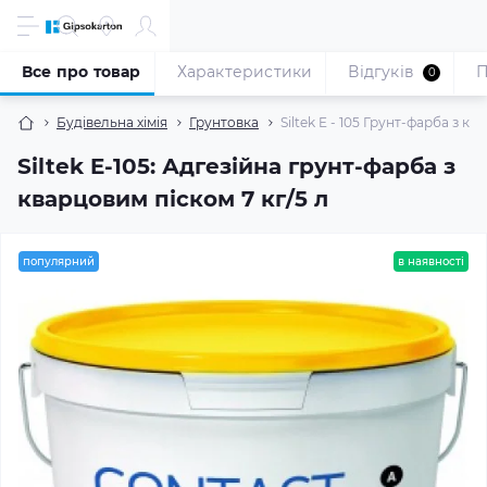
Все про товар
Характеристики
Відгуків
П
0
Будівельна хімія
Грунтовка
Siltek E - 105 Грунт-фарба з ква
Siltek E-105: Адгезійна грунт-фарба з
кварцовим піском 7 кг/5 л
популярний
в наявності