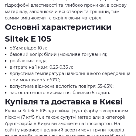
гідрофобні властивості та глибоко проникає в основу
матеріалу, заповнюючи всі отвори та тріщини, тим
самим зміцнюючи та скріплюючи матеріал.
Основні характеристики
Siltek E 105
об’єм: відро 10 л;
базовий колір: білий (можливе тонування);
розбавник: вода;
витрата на 1 кв.м: 0,25-0,35 л;
допустима температура навколишнього середовища
при монтажі: +5-+30°C;
допустима відносна вологість повітря: 55-65%;
час остаточного висихання: близько 5 годин.
Купівля та доставка в Києві
Купити Siltek E-105 адгезійну ґрунт-фарбу з кварцовим
піском (7 кг/5 л), а також супутні матеріали з категорії
ґрунт-фарба в Києві ви зможете на Гіпсокартон. На
сайті у наявності великий асортимент групи товарів