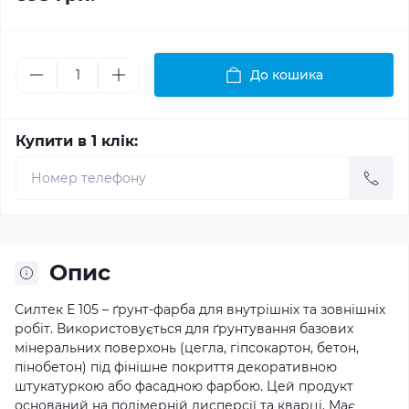
До кошика
Купити в 1 клік:
Опис
Силтек Е 105 – ґрунт-фарба для внутрішніх та зовнішніх
робіт. Використовується для ґрунтування базових
мінеральних поверхонь (цегла, гіпсокартон, бетон,
пінобетон) під фінішне покриття декоративною
штукатуркою або фасадною фарбою. Цей продукт
оснований на полімерній дисперсії та кварці. Має